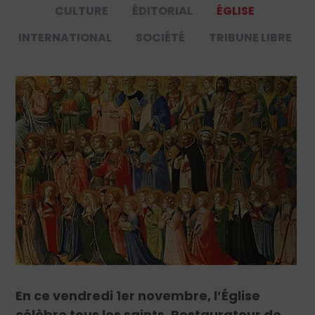
CULTURE
ÉDITORIAL
ÉGLISE
INTERNATIONAL
SOCIÉTÉ
TRIBUNE LIBRE
En ce vendredi 1
er
novembre, l’Église
célèbre tous les saints. Restaurateur de