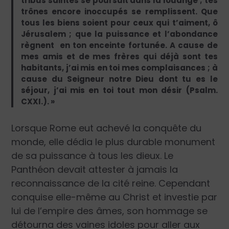
tribus saintes se poursuit dans la louange ; tes
trônes encore inoccupés se remplissent. Que
tous les biens soient pour ceux qui t’aiment, ô
Jérusalem ; que la puissance et l’abondance
règnent en ton enceinte fortunée. A cause de
mes amis et de mes frères qui déjà sont tes
habitants, j’ai mis en toi mes complaisances ; à
cause du Seigneur notre Dieu dont tu es le
séjour, j’ai mis en toi tout mon désir (Psalm.
CXXI.). »
Lorsque Rome eut achevé la conquête du
monde, elle dédia le plus durable monument
de sa puissance à tous les dieux. Le
Panthéon devait attester à jamais la
reconnaissance de la cité reine. Cependant
conquise elle-même au Christ et investie par
lui de l’empire des âmes, son hommage se
détourna des vaines idoles pour aller aux