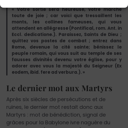
« Votre sortie sera heureuse, votre marche
toute de joie ; car voici que tressaillent les
monts, les collines fameuses, qui vous
attendent en allégresse (Pontifical, rom. Ant. in
Eccl. dedicatione.). Paraissez, Saints de Dieu ;
quittez vos postes de combat ; entrez dans
Rome, devenue la cité sainte; bénissez le
peuple romain, qui vous suit au temple de ses
fausses divinités devenu votre église, pour y
adorer avec vous la majesté du Seigneur (Ex
eodem, ibid. fere ad verbura.). »
Le dernier mot aux Martyrs
Après six siècles de persécutions et de
ruines, le dernier mot restait donc aux
Martyrs : mot de bénédiction, signal de
grâces pour la Babylone ivre naguère du