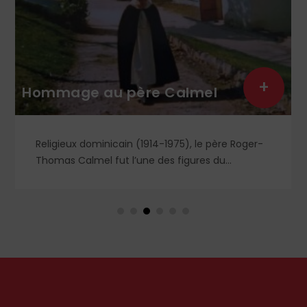
Léon XIV : le semeur est
+
généreux et confiant
Léon XIV | Lors de la récitation de l’Angélus du 12
juillet dernier, le Pape a commenté l’évangile de
saint Matthieu et particulièrement la parabole
du semeur.