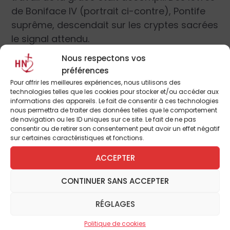
de Boniface IV (portrait ci-contre), Pontife
suprême, descendait sur les cryptes sacrées
le signal attendu.
Nous respectons vos
Heure solennelle, prélude de celle que la
préférences
trompette de l’Ange doit un jour annoncer
Pour offrir les meilleures expériences, nous utilisons des
technologies telles que les cookies pour stocker et/ou accéder aux
par les sépulcres de l’univers (Sequ. Dies
informations des appareils. Le fait de consentir à ces technologies
irœ) ! C’est dans la majesté apostolique,
nous permettra de traiter des données telles que le comportement
de navigation ou les ID uniques sur ce site. Le fait de ne pas
c’est entouré d’un peuple immense, que le
consentir ou de retirer son consentement peut avoir un effet négatif
successeur de Pierre, que l’héritier du crucifié
sur certaines caractéristiques et fonctions.
de Néron, se présente aux portes des
ACCEPTER
catacombes. Ornés avec magnificence,
vingt-huit chars l’accompagnent, et il convie
CONTINUER SANS ACCEPTER
à y monter les Martyrs. L’antique voie
RÉGLAGES
triomphale s’ouvre devant les Saints ; les fils
des Quirites chantent à leur honneur :
Politique de cookies