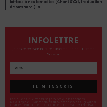
ici-bas à nos tempêtes (Chant XXXI, traduction
de Mesnard.) ! »
INFOLETTRE
Je désire recevoir la lettre d'information de L'Homme
Nouveau
JE M'INSCRIS
En cliquant sur "Je m'inscris", j'accepte que les données
recueillies par L'Homme Nouveau soient destinées à l'envoi par
courrier électronique de contenus et d'informations relatifs aux