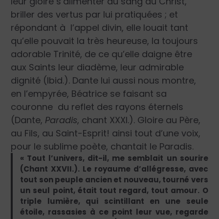
leur gloire s’alimenter au sang du Christ,
briller des vertus par lui pratiquées ; et
répondant à l’appel divin, elle louait tant
qu’elle pouvait la très heureuse, la toujours
adorable Trinité, de ce qu’elle daigne être
aux Saints leur diadème, leur admirable
dignité (Ibid.). Dante lui aussi nous montre,
en l’empyrée, Béatrice se faisant sa
couronne du reflet des rayons éternels
(Dante,
Paradis
, chant XXXI.). Gloire au Père,
au Fils, au Saint-Esprit! ainsi tout d’une voix,
pour le sublime poète, chantait le Paradis.
« Tout l’univers, dit-il, me semblait un sourire
(Chant XXVII.). Le royaume d’allégresse, avec
tout son peuple ancien et nouveau, tourné vers
un seul point, était tout regard, tout amour. O
triple lumière, qui scintillant en une seule
étoile, rassasies à ce point leur vue, regarde