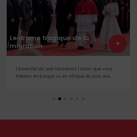
Le drame tragique de la
+
migration
L’Essentiel de Joël Hautebert | Selon que vous
habitez en Europe ou en Afrique du Sud, aux
États-Unis ou en Libye, vos propos seront
considérés comme racistes ou non. Les récents
événements aux Pays-Bas ou en Irlande
soulèvent la question de l'accueil des migrants,
qui devraient avant tout pouvoir rester chez eux,
comme l'a rappelé Léon XIV récemment.