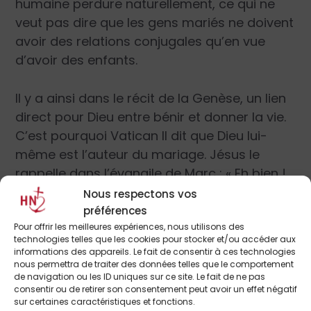
humaine perdure naturellement, ce qui ne
veut pas dire que les gens mariés ne doivent
avoir des relations conjugales qu’en vue
d’avoir des enfants.
Il y a ainsi dans le récit de la Genèse, un lien
direct pour Dieu entre bénir et donner la vie.
C’est pourquoi Vatican II dit que Dieu lui-
même est l’auteur du mariage. Jésus le
rappelle dans l’évangile de Marc :
« Eh bien !
Ce que Dieu a uni, que l’homme ne le sépare
Nous respectons vos
pas »
. C’est un fait profondément inscrit
préférences
Pour offrir les meilleures expériences, nous utilisons des
dans la nature même de l’être humain, ce
technologies telles que les cookies pour stocker et/ou accéder aux
n’est pas une structure inventée par la
informations des appareils. Le fait de consentir à ces technologies
nous permettra de traiter des données telles que le comportement
société.
de navigation ou les ID uniques sur ce site. Le fait de ne pas
consentir ou de retirer son consentement peut avoir un effet négatif
sur certaines caractéristiques et fonctions.
C’est pourquoi, nul gouvernement, ni