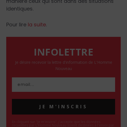
manière ceux qui sont dans des situations
identiques.
Pour lire
la suite
.
INFOLETTRE
Je désire recevoir la lettre d'information de L'Homme
Nouveau
JE M'INSCRIS
En cliquant sur "Je m'inscris", j'accepte que les données
recueillies par L'Homme Nouveau soient destinées à l'envoi par