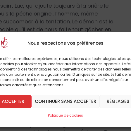
aint Luc, qui ajoute toujours à la prière le
puis le péché originel, l’homme, même
e succomber à la tentation. Le démon est le
apable qu’il est de nous faite tout gâcher en
 pour rien aussi que saint Luc insiste sur le
Nous respectons vos préférences
icace, le rôle de l’Esprit Saint. Il faut
 maison qu’avait abandonnée le diable. Quand
r offrir les meilleures expériences, nous utilisons des technologies telles q
 revint alors avec sept autres démons et l’état
 cookies pour stocker et/ou accéder aux informations des appareils. Le fai
devons donc veiller, sans croire que cela ne
consentir à ces technologies nous permettra de traiter des données telles
 le comportement de navigation ou les ID uniques sur ce site. Le fait de n
ntation de Pierre, qui aimait vraiment le
 consentir ou de retirer son consentement peut avoir un effet négatif sur
eules forces, qui en fait ne valent pas grand
taines caractéristiques et fonctions.
 moi, vous ne pouvez rien faire
. »
ACCEPTER
CONTINUER SANS ACCEPTER
RÉGLAGES
n seulement arrive à terme, mais encore
Politique de cookies
Sans la prière et sans la vigilance, nous
 Saint Alphonse de Liguori disait : «
Celui