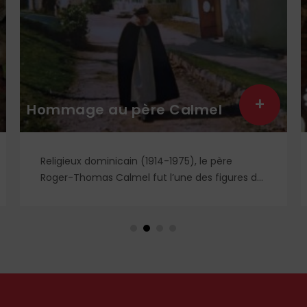
Léon XIV : le semeur est
+
généreux et confiant
Léon XIV | Lors de la récitation de l’Angélus du
12 juillet dernier, le Pape a commenté l’évangile
de saint Matthieu et particulièrement la
parabole du semeur.