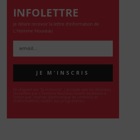
INFOLETTRE
Je désire recevoir la lettre d'information de
L'Homme Nouveau
JE M'INSCRIS
En cliquant sur "Je m'inscris", j'accepte que les données
recueillies par L'Homme Nouveau soient destinées à
l'envoi par courrier électronique de contenus et
d'informations relatifs aux programmes.