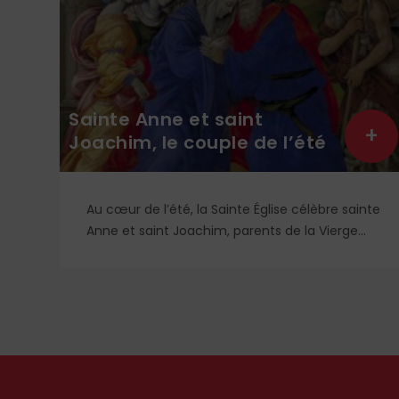
+
+
Hommage au père Calmel
inte
Religieux dominicain (1914-1975), le père
Roger-Thomas Calmel fut l’une des figures du
mouvement traditionaliste, attaché jusqu’à la
i
moelle à la messe et à la doctrine
sa
traditionnelle, ainsi qu’aux antiques
observances de son ordre. Il fut autant un
combattant qu’un spirituel, certainement l’un
des plus importants du XXᵉ siècle. Deux
ouvrages récents lui rendent hommage.