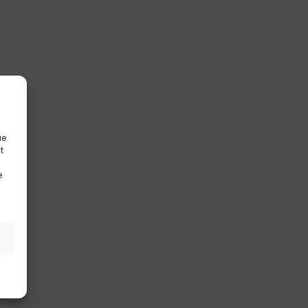
ue
t
e