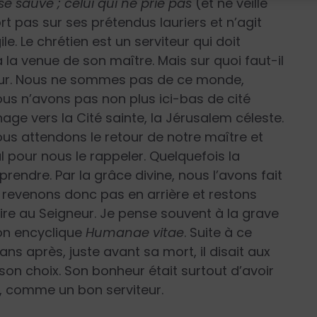
se sauve ; celui qui ne prie pas
(et ne veille
ort pas sur ses prétendus lauriers et n’agit
e. Le chrétien est un serviteur qui doit
à la venue de son maître. Mais sur quoi faut-il
 cœur. Nous ne sommes pas de ce monde,
s n’avons pas non plus ici-bas de cité
e vers la Cité sainte, la Jérusalem céleste.
us attendons le retour de notre maître et
al pour nous le rappeler. Quelquefois la
 prendre. Par la grâce divine, nous l’avons fait
e revenons donc pas en arrière et restons
ire au Seigneur. Je pense souvent à la grave
 son encyclique
Humanae vitae
. Suite à ce
 ans après, juste avant sa mort, il disait aux
son choix. Son bonheur était surtout d’avoir
ié, comme un bon serviteur.