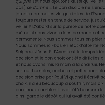
qui prie
(et nous ajoutons aussi qui veille)
pas)
se damne »
. Le bon disciple ne s’end
jamais comme les vierges folles de l’Évangil
toujours rester en tenue de service, jusqu’
veiller ? D’abord sur la pureté de notre
même si nous vivons dans ce monde et nou
permanente. Nous sommes tous en pèlerinag
Nous sommes ici-bas en état d’attente. No
Seigneur Jésus. Et l’Avent est le temps idé
décision et le bon choix ont été difficiles à
et nous avons mis la main à la charrue. N
surtout humbles, cachés et petits pour pla
décision prise par Paul VI quand il écrivit
choix, il a eu beaucoup à souffrir, mais dix
cardinaux combien il avait été heureux de 
ainsi gardé le dépôt qui lui avait été conf