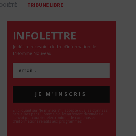
OCIÉTÉ
TRIBUNE LIBRE
INFOLETTRE
Je désire recevoir la lettre d'information de
L'Homme Nouveau
JE M'INSCRIS
En cliquant sur "Je m'inscris", j'accepte que les données
recueillies par L'Homme Nouveau soient destinées à
l'envoi par courrier électronique de contenus et
d'informations relatifs aux programmes.