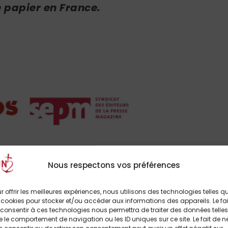
e papier en France.
e de la presse ouvre la voie aux déserts de
Nous respectons vos préférences
ormation
r offrir les meilleures expériences, nous utilisons des technologies telles q
e profonde transformation sous l’effet du
 cookies pour stocker et/ou accéder aux informations des appareils. Le fai
consentir à ces technologies nous permettra de traiter des données telles
e d’abonnements et des audiences en ligne
 le comportement de navigation ou les ID uniques sur ce site. Le fait de n