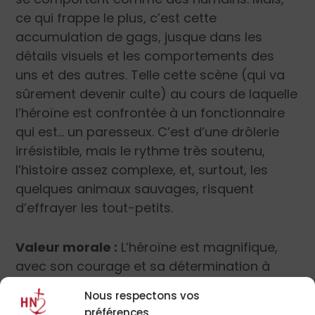
ce qui frappe le plus, c’est cette
accumulation de gags, jusque dans les
détails visuels et les comportements des
uns et des autres. Telle cette scène (qui va
sûrement devenir culte) au cours de laquelle
l’héroïne est confrontée à un fonctionnaire
qui est… un paresseux. C’est d’une drôlerie
irrésistible, mais le rythme très soutenu,
l’histoire assez complexe, et, surtout, les
quelques animaux sauvages, risquent
d’effrayer les tout-petits.
Valeur morale :
L’héroïne est magnifique,
avec son courage et sa détermination à
obtenir ce dont elle rêve depuis toujours. Ce
Nous respectons vos
film hilarant est également un beau
préférences