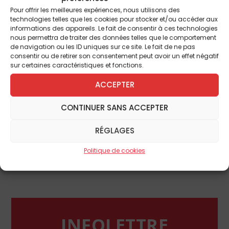
plaidoyer en faveur du respect de l’autre,
Pour offrir les meilleures expériences, nous utilisons des
qu’il ne faut jamais juger sur les apparences,
technologies telles que les cookies pour stocker et/ou accéder aux
informations des appareils. Le fait de consentir à ces technologies
et sur cette notion du « vivre ensemble », qui
nous permettra de traiter des données telles que le comportement
nécessite de se plier aux règles de la
de navigation ou les ID uniques sur ce site. Le fait de ne pas
consentir ou de retirer son consentement peut avoir un effet négatif
communauté.
sur certaines caractéristiques et fonctions.
Film d’animation américain (2015) [GA] de Rich
ACCEPTER
Moore, Byron Howard et Jared Bush, avec les
voix de Ginnifer Goodwin/Claire Keim (Judy
Hopps), Jason Bateman/Alexis Victor (Nick
CONTINUER SANS ACCEPTER
Wilde), Idris Elba/Pascal Elbé (le chef Bogo),
Nate Torrence/Fred Testot (Benjamin
RÉGLAGES
Clawhauser), Tommy Chong/Thomas Ngijol
Politique de cookies
(Yax), Tiny Lister/Teddy Riner (Finnick) (1 h 40).
Sortie le 17 février.
INFOLETTRE