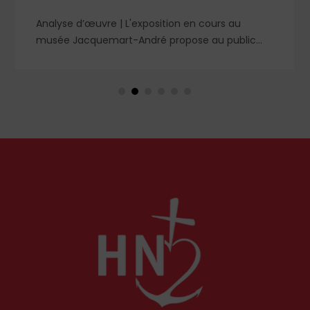
Analyse d’œuvre | L'exposition en cours au
musée Jacquemart-André propose au public
des chefs-d’œuvre de la peinture baroque
espagnole, parmi lesquels un portrait d'enfant
dans un style qui tranche avec les ceux qui
rendirent si célèbre Velázquez, le maître du Siglo
de Oro, auprès des cours européennes.