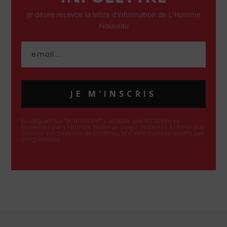
Je désire recevoir la lettre d'information de L'Homme
Nouveau
JE M'INSCRIS
En cliquant sur "Je m'inscris", j'accepte que les données
recueillies par L'Homme Nouveau soient destinées à l'envoi par
courrier électronique de contenus et d'informations relatifs aux
programmes.