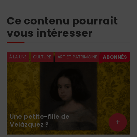
Ce contenu pourrait
vous intéresser
À LA UNE
CULTURE
ART ET PATRIMOINE
Une petite-fille de
+
Velázquez ?