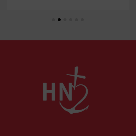
des chefs-d’œuvre de la peinture baroque
espagnole, parmi lesquels un portrait d'enfant
dans un style qui tranche avec les ceux qui
rendirent si célèbre Velázquez, le maître du Siglo
de Oro, auprès des cours européennes.