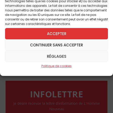
notre temps deviennent l’arrière-plan nous
technologies telles que les cookies pour stocker et/ou accéder aux
informations des appareils. Le fait de consentir à ces technologies
reliant à la scène, tout cela donne une
nous permettra de traiter des données telles que le comportement
densité à ce moment unique de la
de navigation ou les ID uniques sur ce site. Le fait de ne pas
consentir ou de retirer son consentement peut avoir un effet négatif
représentation, dont normalement on ne
sur certaines caractéristiques et fonctions.
sort pas exactement comme on y était
ACCEPTER
entré. Le théâtre ! À voir et revoir…
Théâtre du Nord-Ouest, 13, rue du Faubourg
CONTINUER SANS ACCEPTER
Montmartre, Paris IXe. Les 2, 3, 7, 14, 20, 21, 28,
30 septembre à 20 h 45 ; les 4 et 17 à 17 h ; le
RÉGLAGES
1er octobre à 17 h ( suite non encore
programmée). Tél. : 01 47 70 32 75.
Politique de cookies
INFOLETTRE
Je désire recevoir la lettre d'information de L'Homme
Nouveau