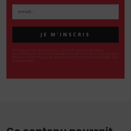
JE M'INSCRIS
En cliquant sur "Je m'inscris", j'accepte que les données
recueillies par L'Homme Nouveau soient destinées à l'envoi par
courrier électronique de contenus et d'informations relatifs aux
programmes.