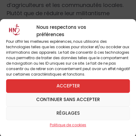
d’agriculteurs et les communautés locales.
Plutôt que de réduire leur militantisme
économique à exiger que l’État intervienne
Nous respectons vos
dans le marché, les paroisses créent des
préférences
types alternatifs d’espaces économiques
Pour offrir les meilleures expériences, nous utilisons des
dans lesquels on résiste à l’abstraction de la
technologies telles que les cookies pour stocker et/ou accéder aux
informations des appareils. Le fait de consentir à ces technologies
mondialisation par des rencontres face-à-
nous permettra de traiter des données telles que le comportement
face entre les producteurs et les
de navigation ou les ID uniques sur ce site. Le fait de ne pas
consentir ou de retirer son consentement peut avoir un effet négatif
consommateurs. Dans ce modèle, les
sur certaines caractéristiques et fonctions.
familles d’agriculteurs – la plupart d’entre
ACCEPTER
elles pratiquant l’agriculture biologique et
des méthodes permettant un
CONTINUER SANS ACCEPTER
renouvellement de l’environnement –
vendent directement leur production par
RÉGLAGES
l’intermédiaire des communautés religieuses
Politique de cookies
locales. Les paroissiens soit achètent ces