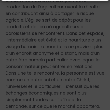
produits soit achètent une part de la
production de l’agriculteur avant la récolte
en contribuant ainsi à partager le risque
agricole. L’église sert de dépôt pour les
produits et de lieu où agriculteurs et
paroissiens se rencontrent. Dans cet espace,
l’intermédiaire est évité et la nourriture a un
visage humain. La nourriture ne provient plus
d’un endroit anonyme et distant, mais d’un
autre être humain particulier avec lequel le
consommateur peut entrer en relations.
Dans une telle rencontre, la personne est vue
comme un autre soi et un autre Christ,
l’universel et le particulier. Il s’ensuit que les
échanges économiques ne sont plus
simplement fondés sur l’offre et la
demande, sur ce que le marché apportera.