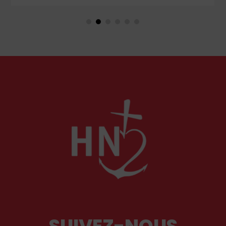
considérés comme racistes ou non. Les récents
événements aux Pays-Bas ou en Irlande
soulèvent la question de l'accueil des migrants,
qui devraient avant tout pouvoir rester chez eux,
comme l'a rappelé Léon XIV récemment.
SUIVEZ-NOUS