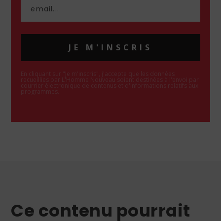
JE M'INSCRIS
En cliquant sur "Je m'inscris", j'accepte que les données
recueillies par L'Homme Nouveau soient destinées à l'envoi par
courrier électronique de contenus et d'informations relatifs aux
programmes.
Ce contenu pourrait