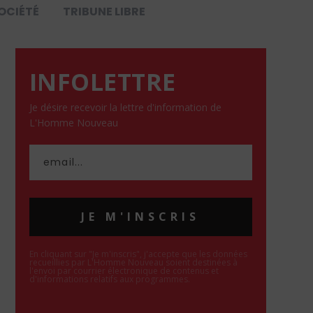
OCIÉTÉ
TRIBUNE LIBRE
INFOLETTRE
Je désire recevoir la lettre d'information de
L'Homme Nouveau
JE M'INSCRIS
En cliquant sur "Je m'inscris", j'accepte que les données
recueillies par L'Homme Nouveau soient destinées à
l'envoi par courrier électronique de contenus et
d'informations relatifs aux programmes.