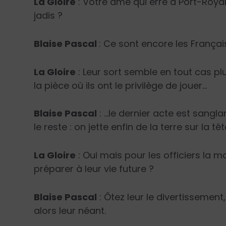
La Gloire
: Votre âme qui erre à Port-Roya
jadis ?
Blaise Pascal
: Ce sont encore les França
La Gloire
: Leur sort semble en tout cas pl
la pièce où ils ont le privilège de jouer…
Blaise Pascal
: …le dernier acte est sangla
le reste : on jette enfin de la terre sur la t
La Gloire
: Oui mais pour les officiers la 
préparer à leur vie future ?
Blaise Pascal
: Ôtez leur le divertissement,
alors leur néant.