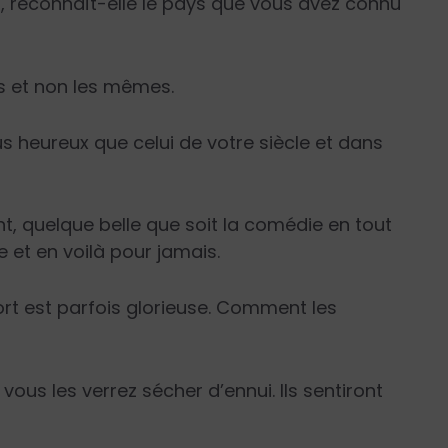
l, reconnaît-elle le pays que vous avez connu
is et non les mêmes.
us heureux que celui de votre siècle et dans
nt, quelque belle que soit la comédie en tout
ête et en voilà pour jamais.
mort est parfois glorieuse. Comment les
 vous les verrez sécher d’ennui. Ils sentiront