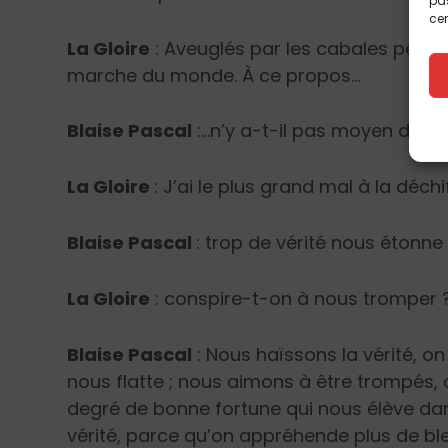
pas
cer
La Gloire
: Aveuglés par les cabales peut
marche du monde. À ce propos…
Blaise Pascal
:…n’y a-t-il pas moyen de voir
La Gloire
: J’ai le plus grand mal à la déchi
Blaise Pascal
: trop de vérité nous étonne
La Gloire
: conspire-t-on à nous tromper 
Blaise Pascal
: Nous haïssons la vérité, on
nous flatte ; nous aimons à être trompés,
degré de bonne fortune qui nous élève da
vérité, parce qu’on appréhende plus de bles