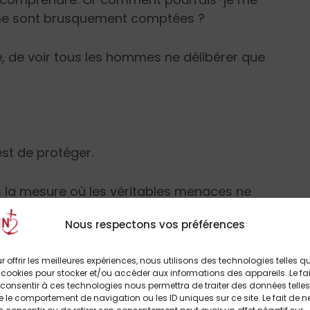
s me sont brusquement comptées ?
e, de voir tous les hommes ne délibérer que
est de protéger.
ans la mesure où les véritables menaces ne
rait-elle à craindre de l’opinion publique ?
Nous respectons vos préférences
nde, et non pas l’opinion. C’est la force qui
r offrir les meilleures expériences, nous utilisons des technologies telles q
 notre opinion. Pourquoi ? Parce que qui voudra
 cookies pour stocker et/ou accéder aux informations des appareils. Le fai
ne cabale plus forte, de gens qui diront que
consentir à ces technologies nous permettra de traiter des données telles
 le comportement de navigation ou les ID uniques sur ce site. Le fait de n