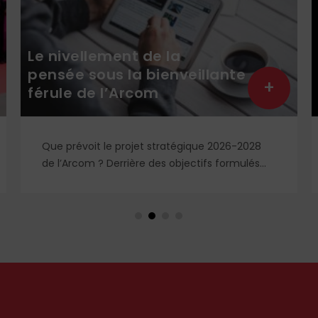
Le nivellement de la
pensée sous la bienveillante
+
férule de l’Arcom
Que prévoit le projet stratégique 2026-2028
de l’Arcom ? Derrière des objectifs formulés
dans le langage rassurant de la protection du
public et de la lutte contre la désinformation,
se dessine un système liberticide de
surveillance et de censure des contenus
médiatiques et numériques.