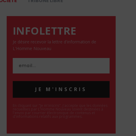
OCIÉTÉ
TRIBUNE LIBRE
INFOLETTRE
Je désire recevoir la lettre d'information de
L'Homme Nouveau
JE M'INSCRIS
En cliquant sur "Je m'inscris", j'accepte que les données
recueillies par L'Homme Nouveau soient destinées à
l'envoi par courrier électronique de contenus et
d'informations relatifs aux programmes.