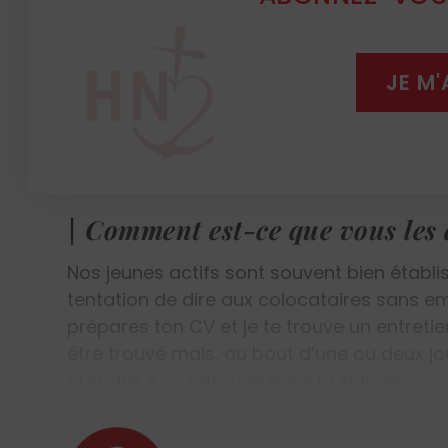
faire un pas vers une forme de vie active. 
« DPA », ce qui signifie : développement du
ce qui les anime, leurs rêves, pour entrer 
JE M
de l’avant. Concrètement, ce pouvoir d’ag
ou simplement renouer avec un membre de sa
premier pas nécessaire vers la vie professi
des petits pas », progressivement.
| Comment est-ce que vous le
Nos jeunes actifs sont souvent bien établis 
tentation de dire aux colocataires sans emp
prépares ton CV et je te trouve un entret
être trouvé mais, au bout d’une ou deux jo
préparé, il se retrouve dans la spirale…