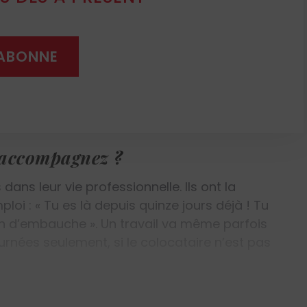
À « Lazare », nous essayons de déployer le
 pouvoir d’agir. Nous les aidons à retrouver
dans une dynamique de projet qui aide à aller
'ABONNE
ir peut être un bénévolat, un passe-temps,
 famille. Pour certains, il s’agit du
onnelle. Il nous faut encourager « la politique
s accompagnez ?
dans leur vie professionnelle. Ils ont la
loi : « Tu es là depuis quinze jours déjà ! Tu
ien d’embauche ». Un travail va même parfois
urnées seulement, si le colocataire n’est pas