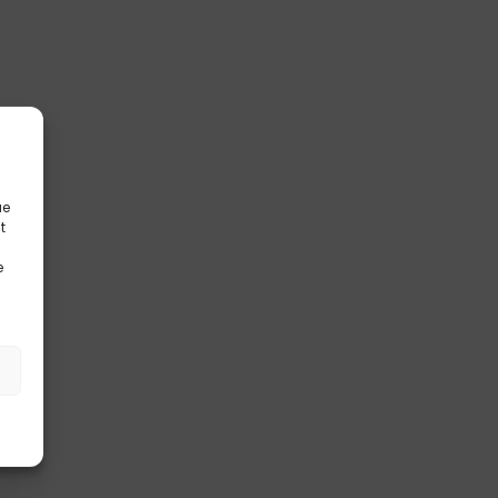
ue
t
e