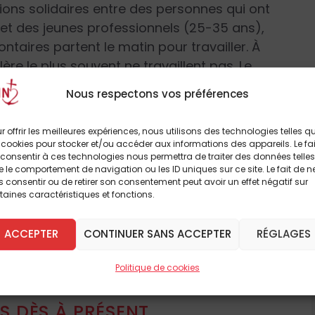
ions solidaires entre des personnes qui ont
 et des jeunes professionnels (25-35 ans),
ntaires partent le matin pour travailler. À
ère le plus souvent ne travaillent pas. Le
 colocations est donc ce contraste entre
Nous respectons vos préférences
moins jeunes et moins « actifs », du moins aux
r offrir les meilleures expériences, nous utilisons des technologies telles q
 cookies pour stocker et/ou accéder aux informations des appareils. Le fai
consentir à ces technologies nous permettra de traiter des données telles
 une réinsertion professionnelle
 le comportement de navigation ou les ID uniques sur ce site. Le fait de n
 consentir ou de retirer son consentement peut avoir un effet négatif sur
taines caractéristiques et fonctions.
ertion, mais ce n’est pas la seule. Ma première
à lire cet article
ACCEPTER
CONTINUER SANS ACCEPTER
RÉGLAGES
être l’horizon de tous les profils de ceux que
breux autres
de la retraite et ne retourneront jamais
Politique de cookies
e santé ou de handicap tels que l’idée même
ble farfelue. Néanmoins, ils peuvent tous
 DÈS À PRÉSENT