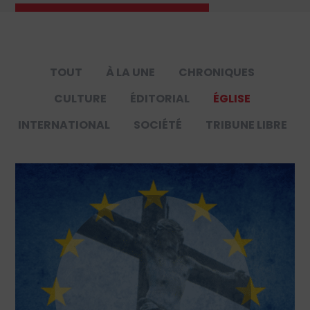
TOUT
À LA UNE
CHRONIQUES
CULTURE
ÉDITORIAL
ÉGLISE
INTERNATIONAL
SOCIÉTÉ
TRIBUNE LIBRE