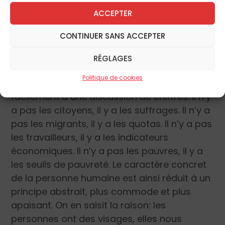
La première, et peut-être la plus grande
ACCEPTER
contribution que les chrétiens puissent offrir
à l’Europe d’aujourd’hui, c’est de lui rappeler
CONTINUER SANS ACCEPTER
qu’elle n’est pas un ensemble de nombres
ou d’institutions, mais qu’elle est faite de
RÉGLAGES
personnes. Malheureusement, on remarque
Politique de cookies
comment souvent tout débat se réduit
facilement à une discussion de chiffres. Il n’y
a pas les citoyens, il y a les suffrages. Il n’y a
pas les migrants, il y a les quotas. Il n’y a pas
les travailleurs, il y a les indicateurs
économiques. Il n’y a pas les pauvres, il y a
les seuils de pauvreté. Le caractère concret
de la personne humaine est ainsi réduit à un
principe abstrait, plus commode et plus
apaisant. On en saisit la raison: les
personnes ont des visages, elles nous