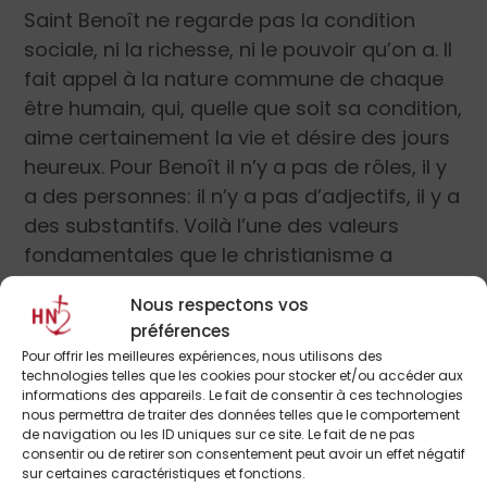
Saint Benoît ne regarde pas la condition
sociale, ni la richesse, ni le pouvoir qu’on a. Il
fait appel à la nature commune de chaque
être humain, qui, quelle que soit sa condition,
aime certainement la vie et désire des jours
heureux. Pour Benoît il n’y a pas de rôles, il y
a des personnes: il n’y a pas d’adjectifs, il y a
des substantifs. Voilà l’une des valeurs
fondamentales que le christianisme a
apportées: le sens de la personne, créée à
Nous respectons vos
l’image de Dieu. À partir de ce principe, se
préférences
construiront les monastères, qui deviendront
Pour offrir les meilleures expériences, nous utilisons des
en même temps un berceau de la
technologies telles que les cookies pour stocker et/ou accéder aux
informations des appareils. Le fait de consentir à ces technologies
renaissance humaine, culturelle, religieuse et
nous permettra de traiter des données telles que le comportement
aussi économique du continent.
de navigation ou les ID uniques sur ce site. Le fait de ne pas
consentir ou de retirer son consentement peut avoir un effet négatif
sur certaines caractéristiques et fonctions.