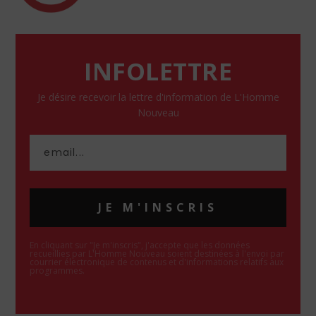
INFOLETTRE
Je désire recevoir la lettre d'information de L'Homme
Nouveau
JE M'INSCRIS
En cliquant sur "Je m'inscris", j'accepte que les données
recueillies par L'Homme Nouveau soient destinées à l'envoi par
courrier électronique de contenus et d'informations relatifs aux
programmes.