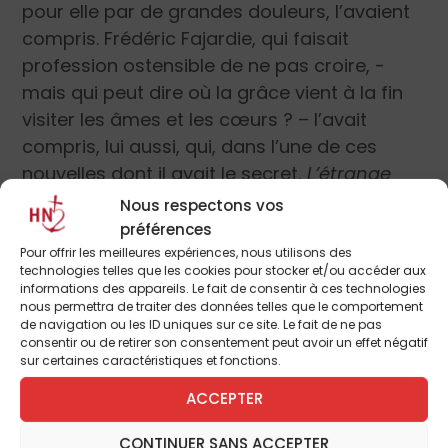
pour elle par de grandes douleurs, l’avaient
compris. Frédéric Fajardie, qui faisait
profession ostensible de ne pas croire, -
mais qui peut dire où la grâce vient à la fin
visiter les âmes et les cœurs ? – l’avait
compris, lui aussi, qui, dans l’une de ces
nouvelles dont il avait le secret,
L’étrange
Noël de Sedek Bouzzadine
, démontrait que
Nous respectons vos
l’amour et l’abnégation, le sens de la justice
préférences
pouvaient ouvrir aux bons, et aux mauvais,
Pour offrir les meilleures expériences, nous utilisons des
technologies telles que les cookies pour stocker et/ou accéder aux
larrons, sans qu’ils s’en doutent, les portes
informations des appareils. Le fait de consentir à ces technologies
du Ciel, parce qu’ils auraient mieux pratiqué
nous permettra de traiter des données telles que le comportement
de navigation ou les ID uniques sur ce site. Le fait de ne pas
les béatitudes que beaucoup de catholiques
consentir ou de retirer son consentement peut avoir un effet négatif
certifiés …
sur certaines caractéristiques et fonctions.
ACCEPTER
Quelques écrivains protestants, Dickens,
CONTINUER SANS ACCEPTER
Andersen, Lagerlöf, le savaient aussi, mais