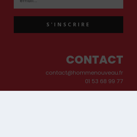
S'INSCRIRE
CONTACT
contact@hommenouveau.fr
01 53 68 99 77
Mentions légales
Conditions générales de vente et d’utilisation
Politique de cookies
Qui sommes-nous ?