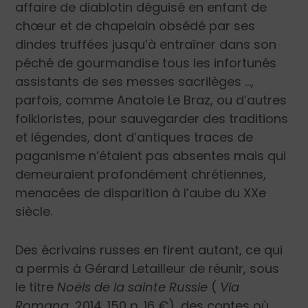
affaire de diablotin déguisé en enfant de
chœur et de chapelain obsédé par ses
dindes truffées jusqu’à entraîner dans son
péché de gourmandise tous les infortunés
assistants de ses messes sacrilèges …,
parfois, comme Anatole Le Braz, ou d’autres
folkloristes, pour sauvegarder des traditions
et légendes, dont d’antiques traces de
paganisme n’étaient pas absentes mais qui
demeuraient profondément chrétiennes,
menacées de disparition à l’aube du XXe
siècle.
Des écrivains russes en firent autant, ce qui
a permis à Gérard Letailleur de réunir, sous
le titre
Noëls de la sainte Russie
(
Via
Romana,
2014. 150 p. 16 €), des contes où