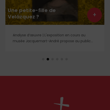
Une petite-fille de
+
Velázquez ?
Analyse d’œuvre | L'exposition en cours au
musée Jacquemart-André propose au public
des chefs-d’œuvre de la peinture baroque
espagnole, parmi lesquels un portrait d'enfant
dans un style qui tranche avec les ceux qui
rendirent si célèbre Velázquez, le maître du Siglo
de Oro, auprès des cours européennes.