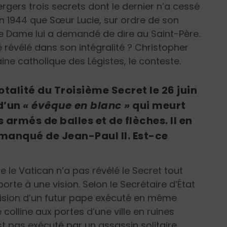
ergers trois secrets dont le dernier n’a cessé
en 1944 que Sœur Lucie, sur ordre de son
re Dame lui a demandé de dire au Saint-Père.
té révélé dans son intégralité ? Christopher
ine catholique des Légistes, le conteste.
otalité du Troisième Secret le 26 juin
 d’un
« évêque en blanc »
qui meurt
armés de balles et de flèches. Il en
t manqué de Jean-Paul II. Est-ce
ue le Vatican n’a pas révélé le Secret tout
orte à une vision. Selon le Secrétaire d’État
 vision d’un futur pape exécuté en même
colline aux portes d’une ville en ruines
est pas exécuté par un assassin solitaire.