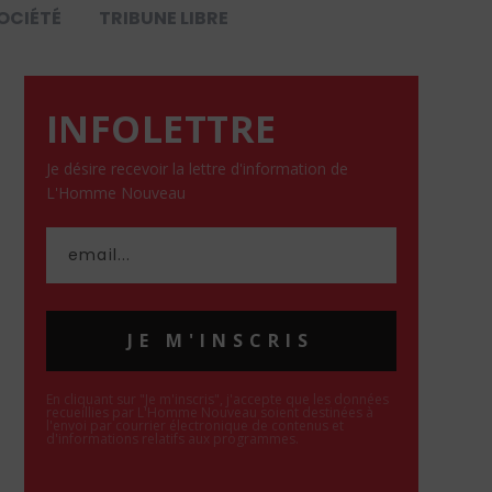
OCIÉTÉ
TRIBUNE LIBRE
INFOLETTRE
Je désire recevoir la lettre d'information de
L'Homme Nouveau
JE M'INSCRIS
En cliquant sur "Je m'inscris", j'accepte que les données
recueillies par L'Homme Nouveau soient destinées à
l'envoi par courrier électronique de contenus et
d'informations relatifs aux programmes.