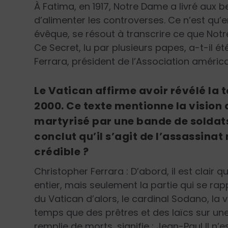
À Fatima, en 1917, Notre Dame a livré aux b
d’alimenter les controverses. Ce n’est qu’
évêque, se résout à transcrire ce que Not
Ce Secret, lu par plusieurs papes, a-t-il é
Ferrara, président de l’Association américa
Le Vatican affirme avoir révélé la t
2000. Ce texte mentionne la vision
martyrisé par une bande de soldats 
conclut qu’il s’agit de l’assassina
crédible ?
Christopher Ferrara : D’abord, il est clair q
entier, mais seulement la partie qui se rapp
du Vatican d’alors, le cardinal Sodano, la
temps que des prêtres et des laïcs sur une 
remplie de morts, signifie : Jean-Paul II n’