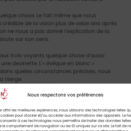
quelque chose. Le fait même que nous
 crédible de la vision plus de seize ans après
’on ne nous a pas donné l’explication de la
doute sur son sens.
r aux trois voyants quelque chose d’aussi
 une devinette. L’
« évêque en blanc »
 dans quelles circonstances précises, nous
a Vierge.
Nous respectons vos préférences
r offrir les meilleures expériences, nous utilisons des technologies telles q
 de demander au Saint-Père de
 cookies pour stocker et/ou accéder aux informations des appareils. Le fai
1960 ?
consentir à ces technologies nous permettra de traiter des données telles
 le comportement de navigation ou les ID uniques sur ce site. Le fait de n