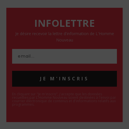
INFOLETTRE
Je désire recevoir la lettre d'information de L'Homme
Nouveau
JE M'INSCRIS
En cliquant sur "Je m'inscris", j'accepte que les données
recueillies par L'Homme Nouveau soient destinées à l'envoi par
courrier électronique de contenus et d'informations relatifs aux
programmes.