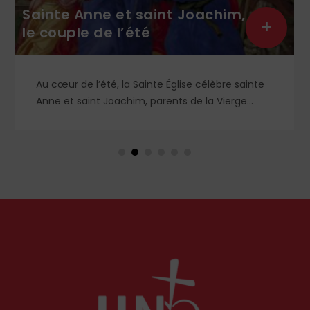
Sainte Anne et saint Joachim,
+
le couple de l’été
Au cœur de l’été, la Sainte Église célèbre sainte
Anne et saint Joachim, parents de la Vierge
Marie. Mais que sait-on exactement de ce
couple unique que le monde chrétien, aussi bien
en Orient qu’en Occident, célèbre par sa piété
et ses liturgies ?