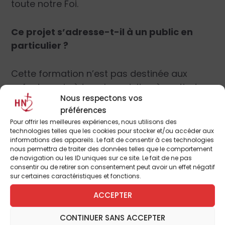
toute notre Foi.
Ce projet s’adresse-t-il à un public en
particulier ?
Cette formation n’est pas destinée aux
enfants mais à tous les adultes à partir du
Nous respectons vos
lycée.
préférences
Pour offrir les meilleures expériences, nous utilisons des
Comment se déroule le MOOC de la messe
technologies telles que les cookies pour stocker et/ou accéder aux
informations des appareils. Le fait de consentir à ces technologies
et par qui est-il animé ?
nous permettra de traiter des données telles que le comportement
de navigation ou les ID uniques sur ce site. Le fait de ne pas
consentir ou de retirer son consentement peut avoir un effet négatif
Le MOOC peut se suivre de façon souple : de
sur certaines caractéristiques et fonctions.
chez soi ou animé en paroisse par exemple.
ACCEPTER
Il est gratuit et repose sur deux piliers, la
transmission et l’interactivité. La
CONTINUER SANS ACCEPTER
transmission consiste en un enseignement