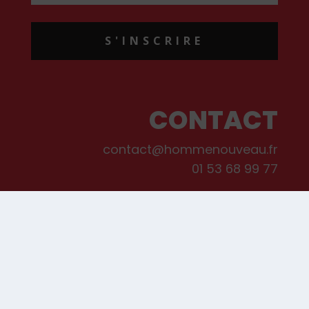
S'INSCRIRE
CONTACT
contact@hommenouveau.fr
01 53 68 99 77
Mentions légales
Conditions générales de vente et d’utilisation
Politique de cookies
Qui sommes-nous ?