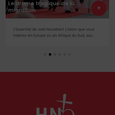
Le drame tragique de la
+
migration
L’Essentiel de Joël Hautebert | Selon que vous
habitez en Europe ou en Afrique du Sud, aux
États-Unis ou en Libye, vos propos seront
considérés comme racistes ou non. Les récents
événements aux Pays-Bas ou en Irlande
soulèvent la question de l'accueil des migrants,
qui devraient avant tout pouvoir rester chez eux,
comme l'a rappelé Léon XIV récemment.