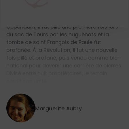
plusieurs vies. Construit à l’origine pour une
vingtaine de minimes, il bénéficia de la
protection des rois jusqu’à la Révolution.
Cependant, il fut pillé une première fois lors
du sac de Tours par les huguenots et la
tombe de saint François de Paule fut
profanée. À la Révolution, il fut une nouvelle
fois pillé et profané, puis vendu comme bien
national pour devenir une carrière de pierres.
Divisé entre huit propriétaires, le terrain
perdit son unité.…
Marguerite Aubry