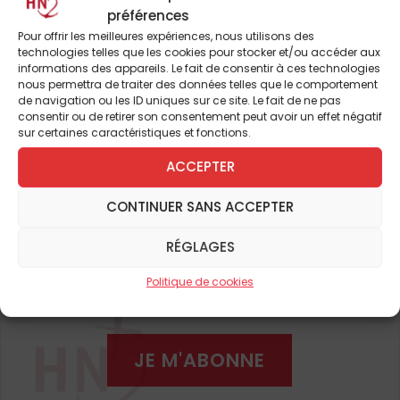
préférences
de France, celui de la Trinité-des-Monts à
Pour offrir les meilleures expériences, nous utilisons des
Rome, facilita les relations entre celui-ci et le
technologies telles que les cookies pour stocker et/ou accéder aux
Pape. Quarante ans avant les thèses de
informations des appareils. Le fait de consentir à ces technologies
nous permettra de traiter des données telles que le comportement
Luther, saint François de Paule prêchait
de navigation ou les ID uniques sur ce site. Le fait de ne pas
l’ascèse et la charité, à une époque où
consentir ou de retirer son consentement peut avoir un effet négatif
Pour continuer à lire cet
sur certaines caractéristiques et fonctions.
l’Église connaissait des dérives. Le couvent
article
royal des Minimes exerçait une grande
ACCEPTER
influence non seulement spirituelle, mais
et de nombreux autres
CONTINUER SANS ACCEPTER
aussi philosophique, scientifique et politique.
Chassés à la révolution, les Minimes ne sont
RÉGLAGES
ABONNEZ-VOUS DÈS À
jamais revenus en France.
PRÉSENT
Politique de cookies
| Dans quel état ce couvent se
trouve-t-il aujourd’hui ?
JE M'ABONNE
Ce couvent assez sobre et simple connut