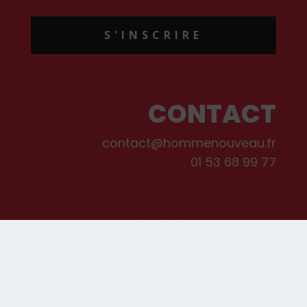
S'INSCRIRE
CONTACT
contact@hommenouveau.fr
01 53 68 99 77
Mentions légales
Conditions générales de vente et d’utilisation
Politique de cookies
Qui sommes-nous ?