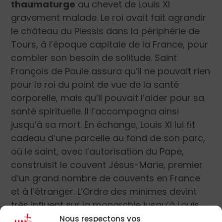
thaumaturge
au chevet de Louis XI
gravement malade. Le roi avait fait agrandir
le château du Plessis dans la périphérie de
Tours, à l’époque capitale de la France, pour
combler son besoin de solitude. Saint
François de Paule assura qu’il ne pouvait rien
pour le roi du point de vue de la santé
corporelle, mais qu’il pouvait l’aider pour sa
santé spirituelle. Il l’accompagna ainsi
jusqu’à sa mort. En échange, Louis XI lui fit
cadeau d’une parcelle au fond de son parc,
où le saint, avec l’autorisation du Pape,
construisit le couvent Jésus-Marie, premier
d’un grand nombre de couvents en France
et à l’étranger. L’Ordre des minimes devint
très influent sur la monarchie jusqu’à Louis
XIV, et le deuxième couvent financé par le roi
Nous respectons vos