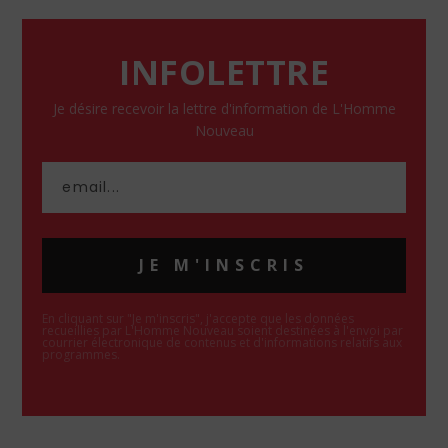
INFOLETTRE
Je désire recevoir la lettre d'information de L'Homme
Nouveau
JE M'INSCRIS
En cliquant sur "Je m'inscris", j'accepte que les données
recueillies par L'Homme Nouveau soient destinées à l'envoi par
courrier électronique de contenus et d'informations relatifs aux
programmes.