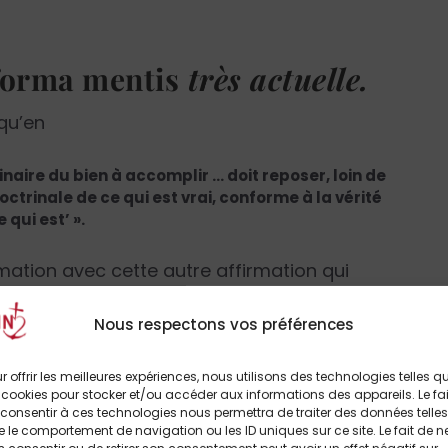
forma mentis
très actuelle.
 qu’en
inaire du bien à accomplir … doit reposer, loin de
octrinale de ce qui est vrai, conforme à la vérité
 qui est’ ».
ation avec cette autre affirmation qui
cle précité:
Nous respectons vos préférences
a prendre au piège de la contradiction. Le
s du magistère doctrinal, tant extraordinaire
r offrir les meilleures expériences, nous utilisons des technologies telles q
 selon une herméneutique de continuité dynamique,
 cookies pour stocker et/ou accéder aux informations des appareils. Le fai
consentir à ces technologies nous permettra de traiter des données telles
vertu de laquelle, malgré leurs différences, ils ne
 le comportement de navigation ou les ID uniques sur ce site. Le fait de n