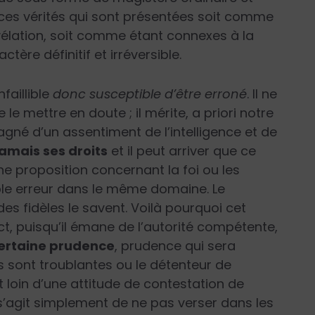
 ces vérités qui sont présentées soit comme
élation, soit comme étant connexes à la
tère définitif et irréversible.
faillible
donc susceptible d’être erroné
. Il ne
le mettre en doute ; il mérite, a priori notre
né d’un assentiment de l’intelligence et de
amais ses droits
et il peut arriver que ce
 proposition concernant la foi ou les
le erreur dans le même domaine. Le
n des fidèles le savent. Voilà pourquoi cet
t, puisqu’il émane de l’autorité compétente,
ertaine prudence
, prudence qui sera
s sont troublantes ou le détenteur de
t loin d’une attitude de contestation de
Il s’agit simplement de ne pas verser dans les