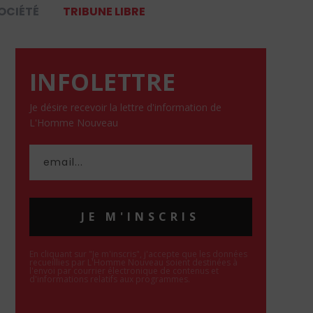
OCIÉTÉ
TRIBUNE LIBRE
INFOLETTRE
Je désire recevoir la lettre d'information de
L'Homme Nouveau
JE M'INSCRIS
En cliquant sur "Je m'inscris", j'accepte que les données
recueillies par L'Homme Nouveau soient destinées à
l'envoi par courrier électronique de contenus et
d'informations relatifs aux programmes.