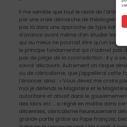
pas
cer
Il me semble que tout le reste de l’article 
par une vraie démarche de théologien, laq
pas là dans une approche de type kantien,
d’avance avant même d’en étudier les prém
qui au mieux ne pourrait être qu’un souhait
le principe fondamental qui n’admet pas d’
pas de
piège de la contradiction
; il y a s
savoir découvrir. Autrement on risque ains
ou de cléricalisme, que j’appellerai cette f
l’énoncer ainsi : « Vous devez me croire par
moi je défends le Magistère et le Magistère
autoritaire et abusif dans le gouvernement 
des laïcs etc … a régné en maître dans ce
décennies, cléricalisme heureusement déno
grande partie grâce au Pape François, be
évêques le reconnaissent ! Ne s’agit-il pa