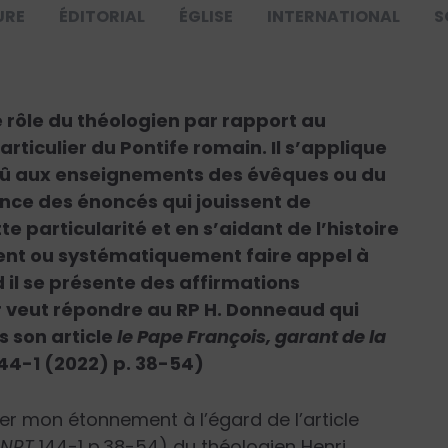
URE
ÉDITORIAL
ÉGLISE
INTERNATIONAL
S
le rôle du théologien par rapport au
ticulier du Pontife romain. Il s’applique
 dû aux enseignements des évêques ou du
érence des énoncés qui jouissent de
ette particularité et en s’aidant de l’histoire
ment ou systématiquement faire appel à
il se présente des affirmations
 veut répondre au RP H. Donneaud qui
s son article
le Pape François, garant de la
44-1 (2022) p. 38-54)
er mon étonnement à l’égard de l’article
(
NRT
144-1 p.38-54) du théologien Henri