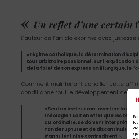
«
Un reflet d’une certain
L’auteur de l’article exprime avec justesse
« régime catholique, la détermination discipl
tout arbitraire passionnel, sur l’explication d
de la foi et de son expression liturgique, le ‘ce
Comment maintenant concilier cette affirm
conditionne tout le développement de l’arti
«
Seul un lecteur mal averti se laisser
théologien sait en effet que les texte
Pou
qu’ordinaire, se doivent interpréter
les
de 
non de rupture et de discontinuité, en 
que
s’annulent ni se contredisent
».