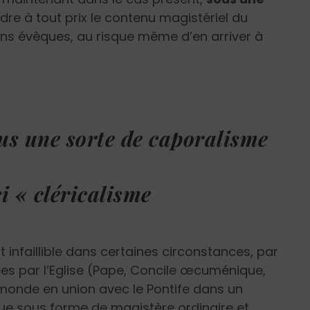
re à tout prix le contenu magistériel du
ins évêques, au risque même d’en arriver à
lus une sorte de caporalisme
ci « cléricalisme
 infaillible dans certaines circonstances, par
nées par l’Eglise (Pape, Concile œcuménique,
monde en union avec le Pontife dans un
e sous forme de magistère ordinaire et