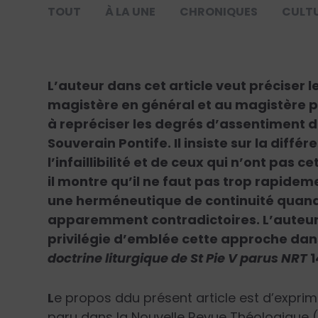
TOUT
À LA UNE
CHRONIQUES
CULT
L’auteur dans cet article veut préciser 
magistère en général et au magistère par
à repréciser les degrés d’assentiment
Souverain Pontife. Il insiste sur la diff
l’infaillibilité et de ceux qui n’ont pas c
il montre qu’il ne faut pas trop rapide
une herméneutique de continuité quand 
apparemment contradictoires. L’auteur
privilégie d’emblée cette approche dan
doctrine liturgique de St Pie V parus NRT
1
L
e propos ddu présent article est d’exprim
paru dans la Nouvelle Revue Théologique 