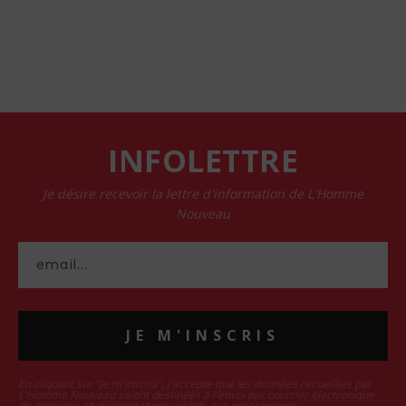
INFOLETTRE
Je désire recevoir la lettre d'information de L'Homme
Nouveau
JE M'INSCRIS
En cliquant sur "Je m'inscris", j'accepte que les données recueillies par
L'Homme Nouveau soient destinées à l'envoi par courrier électronique
de contenus et d'informations relatifs aux programmes.