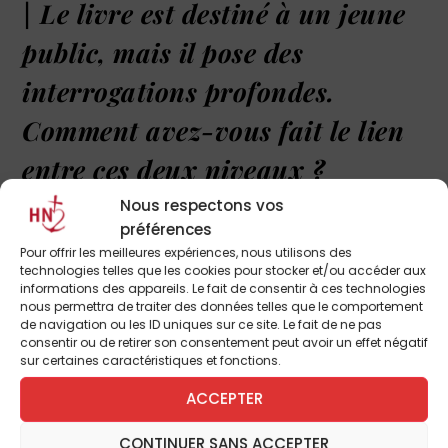
| Le livre est destiné à un jeune
public, mais il pose des
interrogations profondes.
Comment avez-vous fait le lien
entre ces deux niveaux ?
Nous respectons vos
C’était un défi, car il fallait trouver le ton
préférences
juste pour aborder des sujets aussi graves
Pour offrir les meilleures expériences, nous utilisons des
avec des enfants. J’ai opté pour un format
technologies telles que les cookies pour stocker et/ou accéder aux
informations des appareils. Le fait de consentir à ces technologies
narratif, en m’inspirant d’une petite fille qui a
nous permettra de traiter des données telles que le comportement
perdu son parrain. À travers
ses questions
,
de navigation ou les ID uniques sur ce site. Le fait de ne pas
consentir ou de retirer son consentement peut avoir un effet négatif
parfois très directes, j’ai pu aborder des
sur certaines caractéristiques et fonctions.
émotions complexes, comme le travail de
ACCEPTER
deuil, la tristesse des parents, mais aussi
l’espérance chrétienne. J’ai constaté que
CONTINUER SANS ACCEPTER