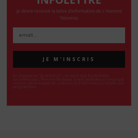
Je désire recevoir la lettre d'information de L'Homme
Nouveau
JE M'INSCRIS
En cliquant sur "Je m'inscris", j'accepte que les données
recueillies par L'Homme Nouveau soient destinées à l'envoi par
courrier électronique de contenus et d'informations relatifs aux
programmes.