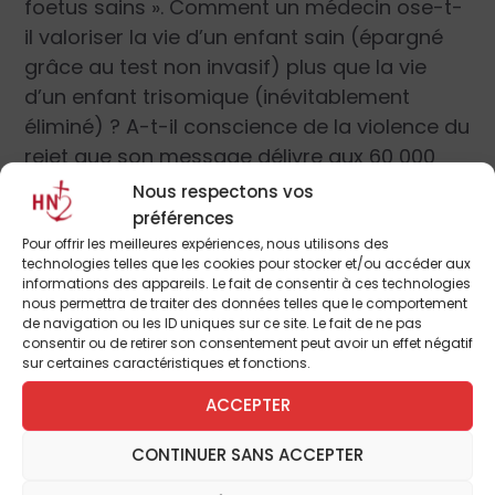
foetus sains ». Comment un médecin ose-t-
il valoriser la vie d’un enfant sain (épargné
grâce au test non invasif) plus que la vie
d’un enfant trisomique (inévitablement
éliminé) ? A-t-il conscience de la violence du
rejet que son message délivre aux 60 000
personnes atteintes de trisomie en France et
Nous respectons vos
à leur famille ?
préférences
Pour offrir les meilleures expériences, nous utilisons des
technologies telles que les cookies pour stocker et/ou accéder aux
Je dénonce ces propos chargés de
informations des appareils. Le fait de consentir à ces technologies
discrimination qui vont conduire à aggraver
nous permettra de traiter des données telles que le comportement
de navigation ou les ID uniques sur ce site. Le fait de ne pas
l’élimination en masse, déjà en cours, des
consentir ou de retirer son consentement peut avoir un effet négatif
enfants trisomiques avant leur naissance.
sur certaines caractéristiques et fonctions.
Israël Nisand connait bien la situation de la
ACCEPTER
France, pays leader en matière d’eugénisme.
Il l’a souvent exposée. Ainsi dans un
CONTINUER SANS ACCEPTER
documentaire diffusé sur France 5 :