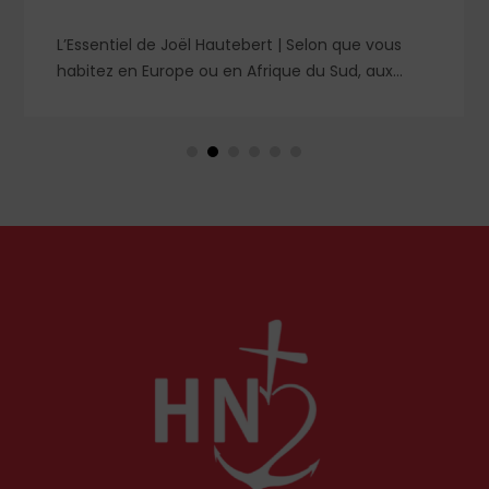
L’Essentiel de Joël Hautebert | Selon que vous
habitez en Europe ou en Afrique du Sud, aux
États-Unis ou en Libye, vos propos seront
considérés comme racistes ou non. Les récents
événements aux Pays-Bas ou en Irlande
soulèvent la question de l'accueil des migrants,
qui devraient avant tout pouvoir rester chez eux,
comme l'a rappelé Léon XIV récemment.