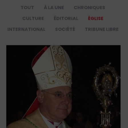
TOUT
À LA UNE
CHRONIQUES
CULTURE
ÉDITORIAL
ÉGLISE
INTERNATIONAL
SOCIÉTÉ
TRIBUNE LIBRE