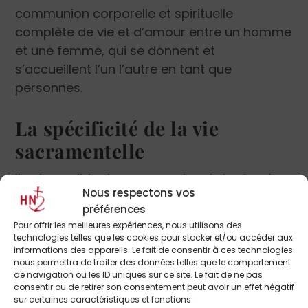
communion corporelle et spirituelle
complète de vie et d’amour entre un homme
et une femme, qui se donnent et
s’accueillent l’un l’autre en tant que
personnes.
La spécificité de la vie
sacramentelle
Il est possible de comprendre et de vivre le
Nous respectons vos
mariage comme sacrement uniquement
préférences
dans le cadre du mystère du Christ. Si l’on
Pour offrir les meilleures expériences, nous utilisons des
sécularise le mariage ou si on le considère
technologies telles que les cookies pour stocker et/ou accéder aux
comme une réalité purement naturelle,
informations des appareils. Le fait de consentir à ces technologies
nous permettra de traiter des données telles que le comportement
l’accès à sa dimension sacramentelle
de navigation ou les ID uniques sur ce site. Le fait de ne pas
demeure caché. Le mariage sacramentel
consentir ou de retirer son consentement peut avoir un effet négatif
sur certaines caractéristiques et fonctions.