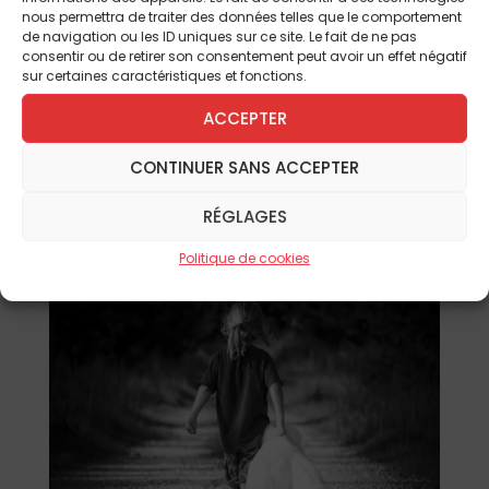
menés par l’Éducation nationale depuis
nous permettra de traiter des données telles que le comportement
l’affaire Bétharram. Devant les députés,
de navigation ou les ID uniques sur ce site. Le fait de ne pas
consentir ou de retirer son consentement peut avoir un effet négatif
Guillaume Prévost a dénoncé des
sur certaines caractéristiques et fonctions.
pratiques « inacceptables » et demandé
une mission parlementaire.
ACCEPTER
Lire l'article
CONTINUER SANS ACCEPTER
RÉGLAGES
Politique de cookies