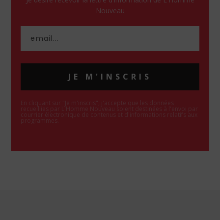
Nouveau
JE M'INSCRIS
En cliquant sur "Je m'inscris", j'accepte que les données
recueillies par L'Homme Nouveau soient destinées à l'envoi par
courrier électronique de contenus et d'informations relatifs aux
programmes.