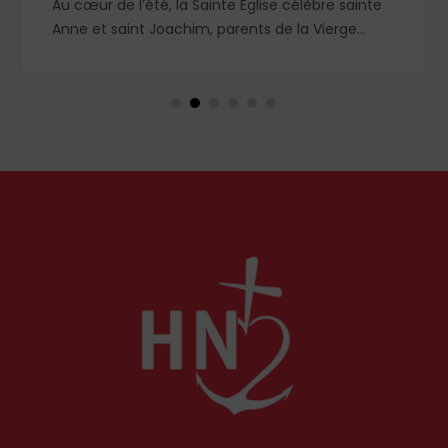
Au cœur de l’été, la Sainte Église célèbre sainte
Anne et saint Joachim, parents de la Vierge
Marie. Mais que sait-on exactement de ce
couple unique que le monde chrétien, aussi bien
en Orient qu’en Occident, célèbre par sa piété
et ses liturgies ?