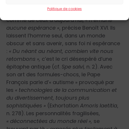
qui avait été la leur avant leur conversion au
Politique de cookies
Christ. En effet, des dieux païens, ceux d’hier
comme de ceux d’aujourd’hui,
« n’émane
aucune espérance »
, précise Benoît XVI. Ils
laissent l’homme seul, dans un monde
obscur et sans avenir, sans foi ni espérance
:
« Du néant au néant, combien vite nous
retombons »,
c’est le cri désespéré d’une
épitaphe antique (cf.
Spe salvi,
n. 2). Avec
son art des formules-chocs, le Pape
François parle d’« autisme » provoqué par
les
« technologies de la communication et
du divertissement, toujours plus
sophistiquées »
(Exhortation
Amoris laetitia
,
n. 278). Les personnalités fragilisées,
« déconnectées du monde réel »,
se
trouvent par là
« exposés plus facilement à