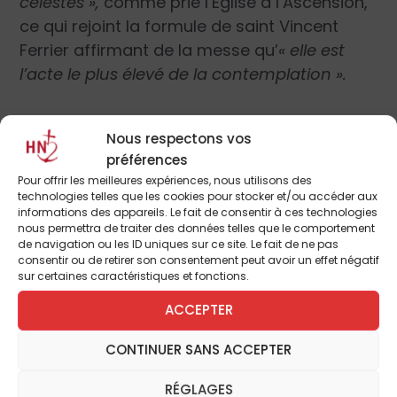
célestes »,
comme prie l’Église à l’Ascension,
ce qui rejoint la formule de saint Vincent
Ferrier affirmant de la messe qu’
« elle est
l’acte le plus élevé de la contemplation ».
L’épître aux Hébreux associe la
« plénitude
Nous respectons vos
de la foi »
avec
« l’indéfectible profession de
préférences
l’espérance »
(Heb 10, 22s). De son côté,
Pour offrir les meilleures expériences, nous utilisons des
saint Pierre nous enjoint de savoir
« donner
technologies telles que les cookies pour stocker et/ou accéder aux
informations des appareils. Le fait de consentir à ces technologies
raison de notre espérance »
(1 P 3, 15),
nous permettra de traiter des données telles que le comportement
expression qui relie la rationalité de la foi et
de navigation ou les ID uniques sur ce site. Le fait de ne pas
consentir ou de retirer son consentement peut avoir un effet négatif
l’espérance. Benoît XVI dans l’encyclique
Spe
sur certaines caractéristiques et fonctions.
salvi
voit en ce jumelage un réflexe
ACCEPTER
caractéristique des premiers chrétiens : en
recevant comme un don cette « espérance
CONTINUER SANS ACCEPTER
crédible », ils manifestaient leur différence
face aux païens et à la vie sans but ni joie
RÉGLAGES