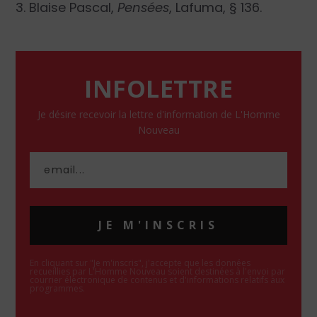
3. Blaise Pascal,
Pensées
, Lafuma, § 136.
INFOLETTRE
Je désire recevoir la lettre d'information de L'Homme
Nouveau
JE M'INSCRIS
En cliquant sur "Je m'inscris", j'accepte que les données
recueillies par L'Homme Nouveau soient destinées à l'envoi par
courrier électronique de contenus et d'informations relatifs aux
programmes.