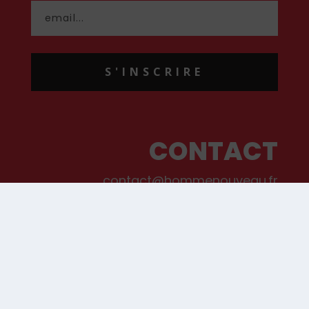
S'INSCRIRE
CONTACT
contact@hommenouveau.fr
01 53 68 99 77
Mentions légales
Conditions générales de vente et d’utilisation
Politique de cookies
Qui sommes-nous ?