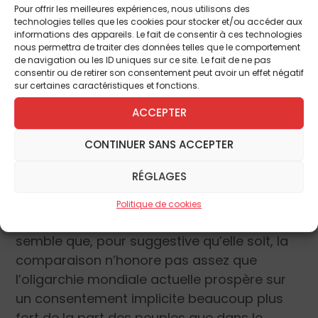
pas les repousser. Or cette analogie ne va
Pour offrir les meilleures expériences, nous utilisons des
technologies telles que les cookies pour stocker et/ou accéder aux
pas de soi et elle soulève plusieurs
informations des appareils. Le fait de consentir à ces technologies
questions. Est-il si facile de distinguer un
nous permettra de traiter des données telles que le comportement
de navigation ou les ID uniques sur ce site. Le fait de ne pas
mauvais libéralisme d’une saine économie
consentir ou de retirer son consentement peut avoir un effet négatif
fondée sur le respect des libertés et de la
sur certaines caractéristiques et fonctions.
justice ? Et de là, penser que le premier peut
ACCEPTER
disparaître afin que la deuxième puisse enfin
prospérer ? Bref, peut-on comparer le
CONTINUER SANS ACCEPTER
monde libéral actuel dirigé par une
« hyper-
RÉGLAGES
classe nomade »
(selon l’expression de
Jacques Attali) au système soviétique
Politique de cookies
gouverné par la nomenklatura ? Il me
semble que, pour suggestive qu’elle soit, la
comparaison n’honore pas assez que
l’oligarchie mondiale actuelle prospère sur
un consentement implicite beaucoup plus
fort de la part des peuples que dans le