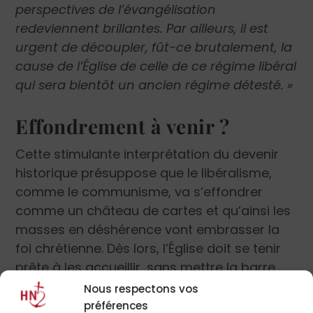
perspectives de l’évangélisation
redeviennent brillantes. Par ailleurs, il est
urgent de découpler, fût-ce brutalement, la
cause de l’Église de celle de ce régime libéral
qui sera bientôt un ancien régime détesté. »
Effondrement à venir ?
Cette stimulante interprétation du devenir
historique présuppose que le libéralisme,
comme le communisme, va s’effondrer
comme un château de cartes et qu’ainsi les
masses en déshérence vont embrasser la
foi chrétienne. Dès lors, l’Église doit se tenir
prête à les accueillir, sans mettre la barre
trop haut, principalement dans le domaine
Nous respectons vos
de la morale sexuelle et familiale, afin de ne
préférences