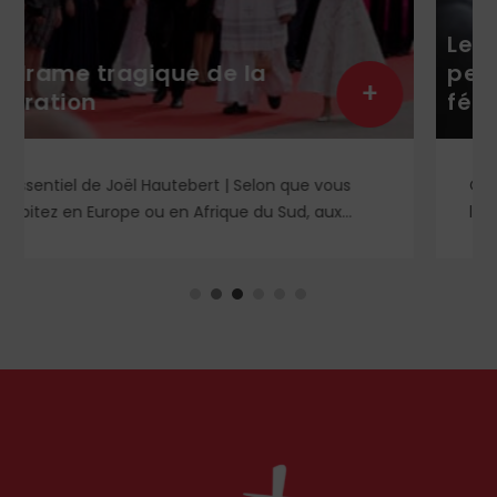
Le nivellement de la
pensée sous la bienveillante
+
férule de l’Arcom
Que prévoit le projet stratégique 2026-2028 de
l’Arcom ? Derrière des objectifs formulés dans le
langage rassurant de la protection du public et
de la lutte contre la désinformation, se dessine
un système liberticide de surveillance et de
censure des contenus médiatiques et
numériques.