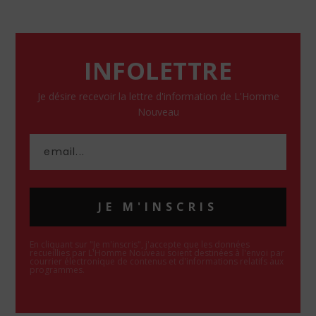
INFOLETTRE
Je désire recevoir la lettre d'information de L'Homme
Nouveau
JE M'INSCRIS
En cliquant sur "Je m'inscris", j'accepte que les données
recueillies par L'Homme Nouveau soient destinées à l'envoi par
courrier électronique de contenus et d'informations relatifs aux
programmes.