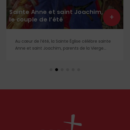
et saint Joachim,
+
l’été
Hommage au p
 la Sainte Église célèbre sainte
Religieux dominicain 
achim, parents de la Vierge
Thomas Calmel fut l
sait-on exactement de ce
mouvement traditiona
e le monde chrétien, aussi bien
moelle à la messe et 
Occident, célèbre par sa piété
ainsi qu’aux antique
Il fut autant un comb
certainement l’un de
siècle. Deux ouvrage
hommage.