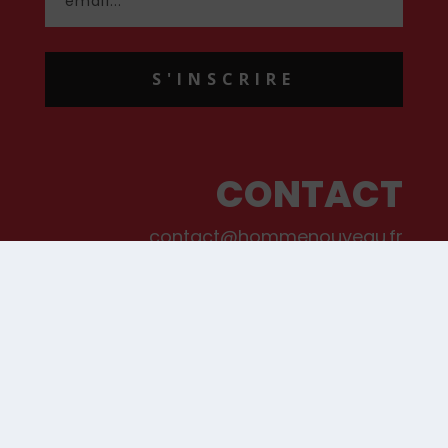
S'INSCRIRE
CONTACT
contact@hommenouveau.fr
01 53 68 99 77
Mentions légales
Conditions générales de vente et d’utilisation
Politique de cookies
Qui sommes-nous ?