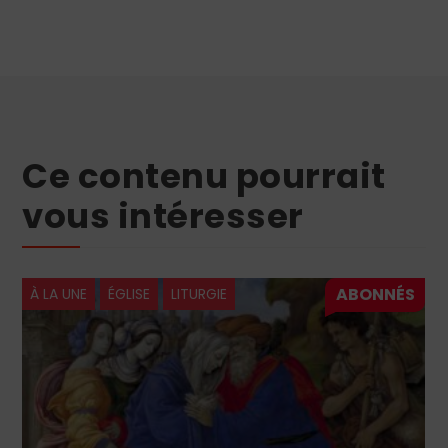
Ce contenu pourrait
vous intéresser
LITURGIE
À LA UNE
ÉGLISE
LEC