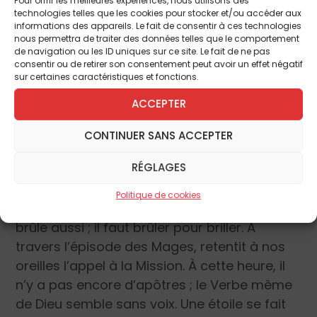
technologies telles que les cookies pour stocker et/ou accéder aux
multiples étoiles rencontrées sur les routes
informations des appareils. Le fait de consentir à ces technologies
de la vie : étoile de Dieu, étoile de nos
nous permettra de traiter des données telles que le comportement
de navigation ou les ID uniques sur ce site. Le fait de ne pas
consciences, étoiles que sont nos proches,
consentir ou de retirer son consentement peut avoir un effet négatif
nos amis, nos frères… Suivre ou ne pas suivre
sur certaines caractéristiques et fonctions.
l’étoile ? Prendre la route ou rester sur place
ACCEPTER
? La question demeure actuelle. Une
seconde vient s’y associer. Le Seigneur, en
CONTINUER SANS ACCEPTER
effet, ne se borne pas à utiliser des objets
RÉGLAGES
matériels pour guider les hommes.
Accepterons-nous d’être étoiles pour les
Politique de cookies
autres ? C’est exigeant : si l’étoile brille, elle
brûle aussi ; il faut brûler pour briller. À
travers l’épisode des Mages, retentit à nos
oreilles l’appel à la Mission. À cette heure, il
n’y a pas encore d’apôtres ; le Verbe même
de Dieu semble sans voix. Une étoile se fait