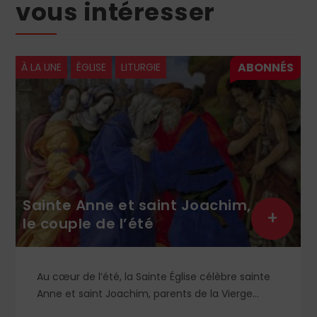
vous intéresser
À LA UNE
ÉGLISE
LITURGIE
Sainte Anne et saint Joachim,
+
le couple de l’été
Au cœur de l’été, la Sainte Église célèbre sainte
Anne et saint Joachim, parents de la Vierge
Marie. Mais que sait-on exactement de ce