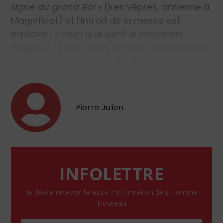
signe du grand Roi
»
(1
res
vêpres, antienne à
Magnificat) et l’Introït de la messe est
explicite :
«
Voici que vient le souverain
Seigneur ; il tient dans sa main la royauté, la
puissance et l’empire
»
(Ml 3, 1).…
Pierre Julien
INFOLETTRE
Je désire recevoir la lettre d'information de L'Homme
Nouveau