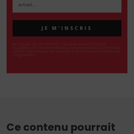
JE M'INSCRIS
En cliquant sur "Je m'inscris", j'accepte que les données
recueillies par L'Homme Nouveau soient destinées à l'envoi par
courrier électronique de contenus et d'informations relatifs aux
programmes.
Ce contenu pourrait