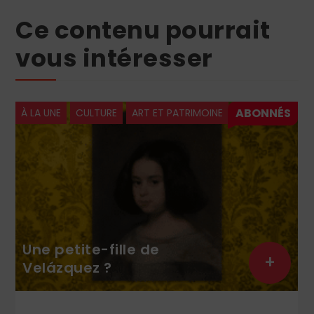
Ce contenu pourrait
vous intéresser
À LA UNE
CULTURE
ART ET PATRIMOINE
Une petite-fille de
+
Velázquez ?