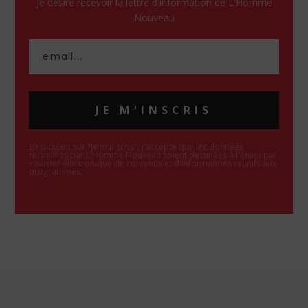
Je désire recevoir la lettre d'information de L'Homme
Nouveau
JE M'INSCRIS
En cliquant sur "Je m'inscris", j'accepte que les données
recueillies par L'Homme Nouveau soient destinées à l'envoi par
courrier électronique de contenus et d'informations relatifs aux
programmes.