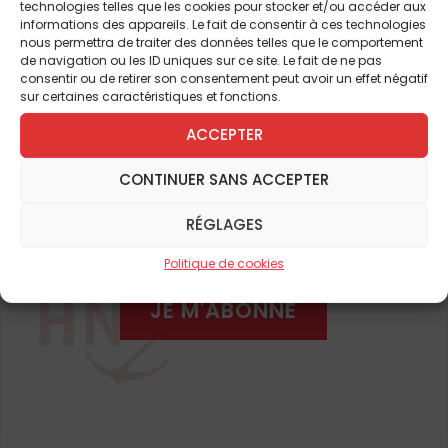
Vinyles, 40€, 1 CD, 13€ env. Benoît Sénéchal
technologies telles que les cookies pour stocker et/ou accéder aux
informations des appareils. Le fait de consentir à ces technologies
Pour continuer à lire cet
nous permettra de traiter des données telles que le comportement
L’ESSAI
de navigation ou les ID uniques sur ce site. Le fait de ne pas
consentir ou de retirer son consentement peut avoir un effet négatif
article
Le totalitarisme sans le goulag
, Mathieu
sur certaines caractéristiques et fonctions.
Bock-Côté
Avec la bonne
et de nombreux autres
ACCEPTER
santé d’un bûcheron
québécois, Mathieu Bock-Côté
CONTINUER SANS ACCEPTER
ABONNEZ-VOUS DÈS À
continue de tailler fort dans la
PRÉSENT
RÉGLAGES
forêt des idées toutes faites et
des raccourcis faciles. Il
Politique de cookies
aiguise sa hache pour porter
JE M'ABONNE
le coup sur le « montage » à
l’œuvre : l’extrême droite serait présente
dans les médias, dans les discours et les
écrits de certains grands intellectuels, dans
la chanson et au cinéma, et camperait
même de façon insidieuse dans nos têtes.