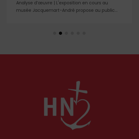
Analyse d’œuvre | L'exposition en cours au
musée Jacquemart-André propose au public
des chefs-d’œuvre de la peinture baroque
espagnole, parmi lesquels un portrait d'enfant
dans un style qui tranche avec les ceux qui
rendirent si célèbre Velázquez, le maître du Siglo
de Oro, auprès des cours européennes.