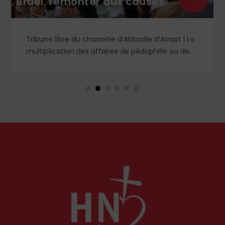
Bruel, remonter aux causes
Tribune libre du chanoine d’Abbadie d’Arrast | La
multiplication des affaires de pédophilie ou de
viols a provoqué nombre d’analyses diverses.
Certains prétendent que cela a toujours existé
mais qu’il aura fallu le courage de notre époque
pour regarder la réalité en face ; d’autres se
défaussent sur le fonctionnement des forces de
l’ordre et de l’autorité judiciaire pour fustiger
leurs manques tant de lucidité que de célérité
et préconisent des solutions techniques.