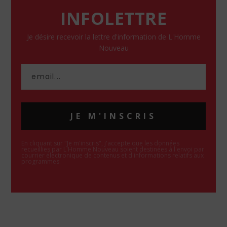
INFOLETTRE
Je désire recevoir la lettre d'information de L'Homme
Nouveau
JE M'INSCRIS
En cliquant sur "Je m'inscris", j'accepte que les données
recueillies par L'Homme Nouveau soient destinées à l'envoi par
courrier électronique de contenus et d'informations relatifs aux
programmes.