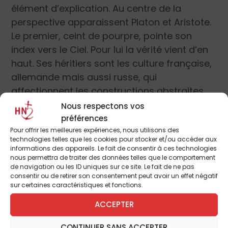
élément d’explication. Au centre de la
perspective apparaissent Platon et Aristote.
Le premier, ceint de pourpre, pointe son
index vers le Ciel. Pour lui la vérité vient d’en
haut. Ses héritiers sont les culture française,
allemande mais aussi russe, qui
affectionnent les constructions abstraites,
reflet du monde de l’au-delà. L’Encyclopédie
Nous respectons vos
de Diderot porte ce jugement emphatique
préférences
Pour offrir les meilleures expériences, nous utilisons des
sur la philosophie de Platon : « De toutes les
technologies telles que les cookies pour stocker et/ou accéder aux
sectes qui sortirent de l’école de Socrate,
informations des appareils. Le fait de consentir à ces technologies
nous permettra de traiter des données telles que le comportement
aucune n’eut plus d’éclat… ».
de navigation ou les ID uniques sur ce site. Le fait de ne pas
consentir ou de retirer son consentement peut avoir un effet négatif
Platon ou Aristote
sur certaines caractéristiques et fonctions.
ACCEPTER
A Platon s’oppose Aristote, l’homme drapé
de bleu dont la main désigne la terre.
CONTINUER SANS ACCEPTER