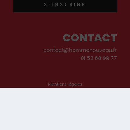
S'INSCRIRE
CONTACT
contact@hommenouveau.fr
01 53 68 99 77
Mentions légales
Conditions générales de vente et d’utilisation
Politique de cookies
Qui sommes-nous ?
© Les Editions de L’Homme Nouveau, 2022. Tous droits réservés.