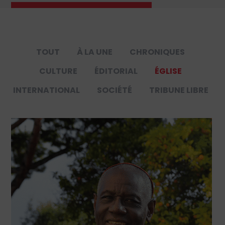
TOUT
À LA UNE
CHRONIQUES
CULTURE
ÉDITORIAL
ÉGLISE
INTERNATIONAL
SOCIÉTÉ
TRIBUNE LIBRE