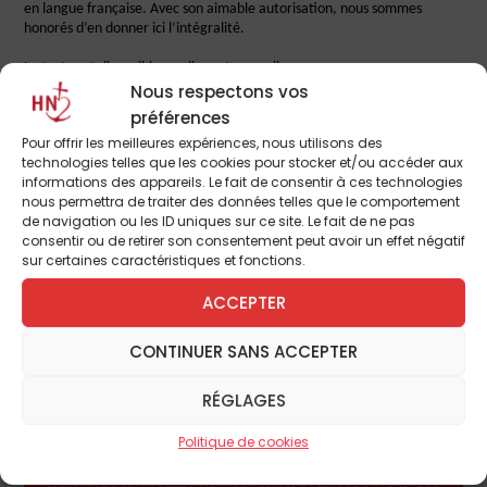
en langue française. Avec son aimable autorisation, nous sommes
honorés d’en donner ici l’intégralité.
Le texte est disponible en cliquant sur ce lien :
/medias/files/Sarah.pdf
Nous respectons vos
préférences
Pour offrir les meilleures expériences, nous utilisons des
technologies telles que les cookies pour stocker et/ou accéder aux
informations des appareils. Le fait de consentir à ces technologies
INFOLETTRE
nous permettra de traiter des données telles que le comportement
de navigation ou les ID uniques sur ce site. Le fait de ne pas
consentir ou de retirer son consentement peut avoir un effet négatif
Je désire recevoir la lettre d'information de L'Homme
sur certaines caractéristiques et fonctions.
Nouveau
ACCEPTER
CONTINUER SANS ACCEPTER
RÉGLAGES
JE M'INSCRIS
Politique de cookies
En cliquant sur "Je m'inscris", j'accepte que les données