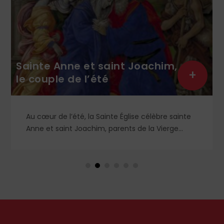
Sainte Anne et saint Joachim,
+
le couple de l’été
Au cœur de l’été, la Sainte Église célèbre sainte
Anne et saint Joachim, parents de la Vierge
Marie. Mais que sait-on exactement de ce
couple unique que le monde chrétien, aussi bien
en Orient qu’en Occident, célèbre par sa piété
et ses liturgies ?