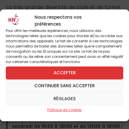
La très grande diversité de style et de forme
d’expression allant de l’abstraction
Nous respectons vos
géométrique ou lyrique à une figuration
préférences
classique ou fantaisiste montre combien
Pour offrir les meilleures expériences, nous utilisons des
technologies telles que les cookies pour stocker et/ou accéder aux
notre temps a une sensibilité éclatée. Il y a
informations des appareils. Le fait de consentir à ces technologies
de belles trouvailles et d’autres plus banales.
nous permettra de traiter des données telles que le comportement
de navigation ou les ID uniques sur ce site. Le fait de ne pas
Le catalogue conséquent qui accompagne
consentir ou de retirer son consentement peut avoir un effet négatif
cette présentation donne aussi à voir
sur certaines caractéristiques et fonctions.
l’extraordinaire développement du vitrail
ACCEPTER
dans les édifices en Allemagne, qu’ils soient
religieux ou laïques, spirituels ou décoratifs.
CONTINUER SANS ACCEPTER
Une exposition dense dans un très bel
RÉGLAGES
espace !
Centre international du vitrail, 5, rue du
Politique de cookies
Cardinal Pie, 28000 Chartres. Tél. : 02 37 21 65 72.
Jusqu’au 28 octobre 2017. Du lundi au
vendredi de 9h30 à 12h30 et de 13h30 à 18h00 ;