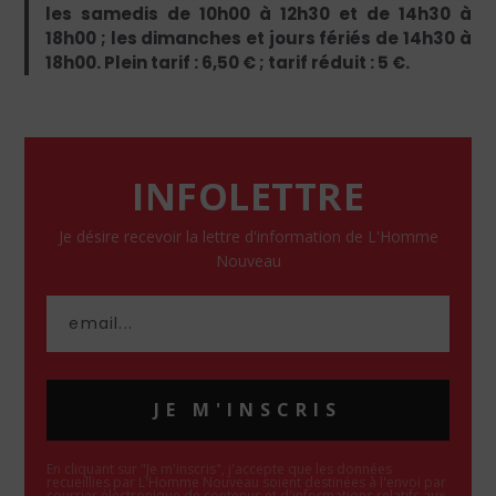
les samedis de 10h00 à 12h30 et de 14h30 à
18h00 ; les dimanches et jours fériés de 14h30 à
18h00. Plein tarif : 6,50 € ; tarif réduit : 5 €.
INFOLETTRE
Je désire recevoir la lettre d'information de L'Homme
Nouveau
JE M'INSCRIS
En cliquant sur "Je m'inscris", j'accepte que les données
recueillies par L'Homme Nouveau soient destinées à l'envoi par
courrier électronique de contenus et d'informations relatifs aux