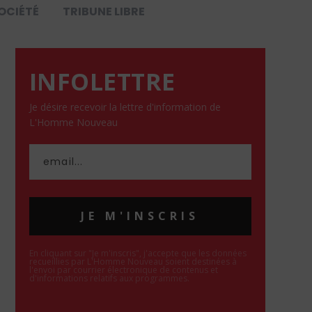
OCIÉTÉ
TRIBUNE LIBRE
INFOLETTRE
Je désire recevoir la lettre d'information de
L'Homme Nouveau
JE M'INSCRIS
En cliquant sur "Je m'inscris", j'accepte que les données
recueillies par L'Homme Nouveau soient destinées à
l'envoi par courrier électronique de contenus et
d'informations relatifs aux programmes.