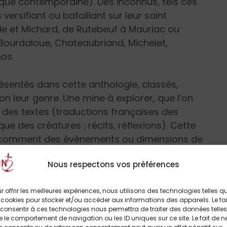
poque contemporaine). Des inconnus, tels ces
ersifiant ou bataillant sur leur saint
de et Michard, de Rutebeuf à Mauriac ou
 Bourdaloue, Chateaubriand, Michelet,
os.
résentés dans cette anthologie, classés,
lon leur genre. Une mine à explorer, que l’on
 des textes (traductions françaises des
que des créatures ; récits, réflexions). Cette
ssi comment des évènements ou dimensions de
ue ou sont au contraire ignorés par elle (par
Nous respectons vos préférences
r offrir les meilleures expériences, nous utilisons des technologies telles q
hologie le sublime comme le boursouflé, le
 cookies pour stocker et/ou accéder aux informations des appareils. Le fai
a plupart des François d’Assise de la
consentir à ces technologies nous permettra de traiter des données telles
 le comportement de navigation ou les ID uniques sur ce site. Le fait de n
ivains qui le présentent ou l’évoquent. Celui