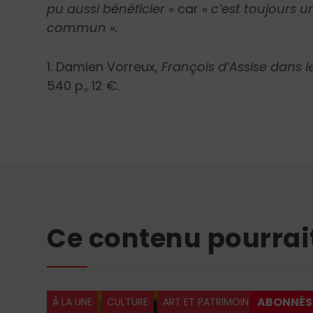
pu aussi bénéficier »
car «
c’est toujours u
commun ».
1. Damien Vorreux,
François d’As­sise dans l
540 p., 12 €.
Ce contenu pourrai
À LA UNE
CULTURE
ART ET PATRIMOINE