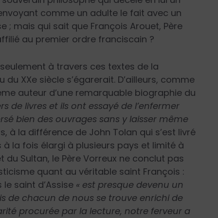
renvoyant comme un adulte le fait avec un
se ; mais qui sait que François Arouet, Père
filié au premier ordre franciscain ?
 seulement à travers ces textes de la
u du XX
e
siècle s’égarerait. D’ailleurs, comme
-même auteur d’une remarquable biographie du
ers de livres et ils ont essayé de l’enfermer
versé bien des ouvrages sans y laisser même
is, à la différence de John Tolan qui s’est livré
à la fois élargi à plusieurs pays et limité à
t du Sultan, le Père Vorreux ne conclut pas
icisme quant au véritable saint François :
 le saint d’Assise
« est presque devenu un
ois de chacun de nous se trouve enrichi de
arité procurée par la lecture, notre ferveur a