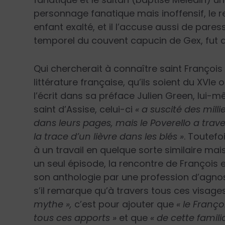
personnage fanatique mais inoffensif, le 
enfant exalté, et il l’accuse aussi de pares
temporel du couvent capucin de Gex, fut af
Qui chercherait à connaître saint François
littérature française, qu’ils soient du XVI
e
o
l’écrit dans sa préface Julien Green, lui
saint d’Assise, celui-ci
« a suscité des milli
dans leurs pages, mais le Poverello a tra
la trace d’un lièvre dans les blés »
. Toutefo
à un travail en quelque sorte similaire mais 
un seul épisode, la rencontre de François e
son anthologie par une profession d’agnost
s’il remarque qu’à travers tous ces visages
mythe »,
c’est pour ajouter que
« le Franç
tous ces apports »
et que
« de cette famili