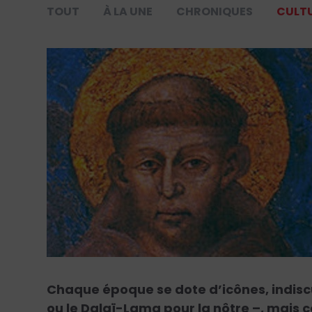
TOUT
À LA UNE
CHRONIQUES
CULT
Chaque époque se dote d’icônes, indiscu
ou le Dalaï-Lama pour la nôtre –, mais c