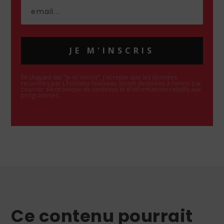
JE M'INSCRIS
En cliquant sur "Je m'inscris", j'accepte que les données
recueillies par L'Homme Nouveau soient destinées à l'envoi par
courrier électronique de contenus et d'informations relatifs aux
programmes.
Ce contenu pourrait