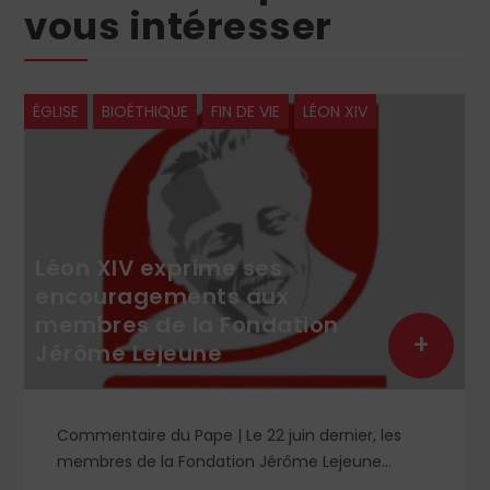
vous intéresser
ÉGLISE
BIOÉTHIQUE
FIN DE VIE
LÉON XIV
Léon XIV exprime ses
encouragements aux
membres de la Fondation
+
Jérôme Lejeune
Commentaire du Pape | Le 22 juin dernier, les
membres de la Fondation Jérôme Lejeune
étaient à Rome pour le centenaire de la