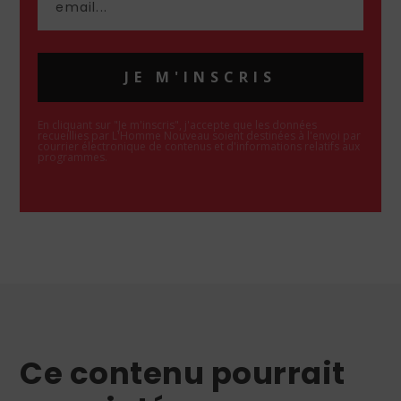
JE M'INSCRIS
En cliquant sur "Je m'inscris", j'accepte que les données
recueillies par L'Homme Nouveau soient destinées à l'envoi par
courrier électronique de contenus et d'informations relatifs aux
programmes.
Ce contenu pourrait