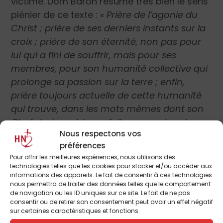
victime. Dom Baron résume très bien le sens
plénier de ce texte :
« Prière de l’agonie du
Christ ; prière de ses derniers instants sur la
croix ; prière de son éternité, non pas pour
lui qui a fini de souffrir, mais pour ses
membres, pour son humanité collective qui
prolonge sa passion sur la terre ; enfin,
prière toujours actuelle de cette humanité
qui trouve, dans les mots mêmes dont son
Chef s’est servi, la parfaite expression de ce
Nous respectons vos
qu’elle souffre quand vient sur elle l’épreuve
préférences
de la croix. »
Pour offrir les meilleures expériences, nous utilisons des
technologies telles que les cookies pour stocker et/ou accéder aux
Commentaire musical
informations des appareils. Le fait de consentir à ces technologies
nous permettra de traiter des données telles que le comportement
de navigation ou les ID uniques sur ce site. Le fait de ne pas
consentir ou de retirer son consentement peut avoir un effet négatif
sur certaines caractéristiques et fonctions.
La mélodie du 8
ème
mode qui habille ce