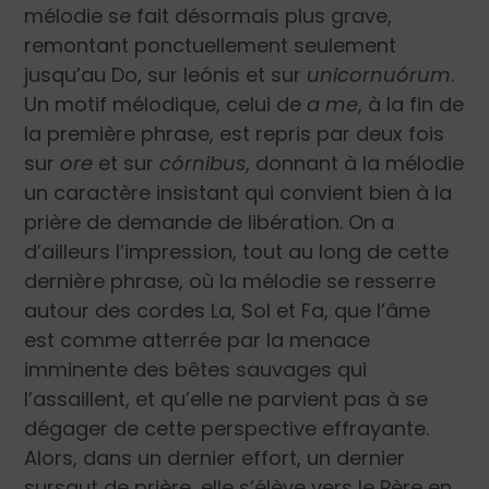
mélodie se fait désormais plus grave,
remontant ponctuellement seulement
jusqu’au Do, sur leónis et sur
unicornuórum
.
Un motif mélodique, celui de
a me
, à la fin de
la première phrase, est repris par deux fois
sur
ore
et sur
córnibus
, donnant à la mélodie
un caractère insistant qui convient bien à la
prière de demande de libération. On a
d’ailleurs l’impression, tout au long de cette
dernière phrase, où la mélodie se resserre
autour des cordes La, Sol et Fa, que l’âme
est comme atterrée par la menace
imminente des bêtes sauvages qui
l’assaillent, et qu’elle ne parvient pas à se
dégager de cette perspective effrayante.
Alors, dans un dernier effort, un dernier
sursaut de prière, elle s’élève vers le Père en