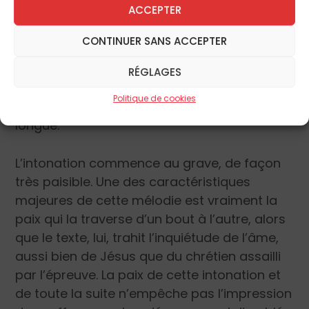
ACCEPTER
texte, est profonde et pleine de sens. Elle est
à la fois très affirmée et en même temps
CONTINUER SANS ACCEPTER
grave et très priante, suppliante même. Trois
phrases mélodiques d’inégale longueur se
RÉGLAGES
partage la pièce, la seconde phrase étant
Politique de cookies
très courte, la troisième beaucoup plus
longue.
L’intonation commence au grave, de façon
très paisible. Une des caractéristiques
majeures de cette mélodie est vraiment la
paix qui la traverse d’un bout à l’autre, alors
que le texte, lui, trahit l’inquiétude de l’âme,
aussi bien de Jésus que du chrétien assailli
par l’épreuve. La paix de cette intonation et
de toute la suite n’empêche pas l’impression