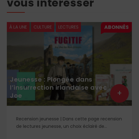
vous intéresser
À LA UNE
CULTURE
LECTURES
Jeunesse : Plongée dans
l’insurrection irlandaise avec
+
Joe
Recension jeunesse | Dans cette page recension
de lectures jeunesse, un choix éclairé de
romans, livres de prières et cahier de coloriage. À