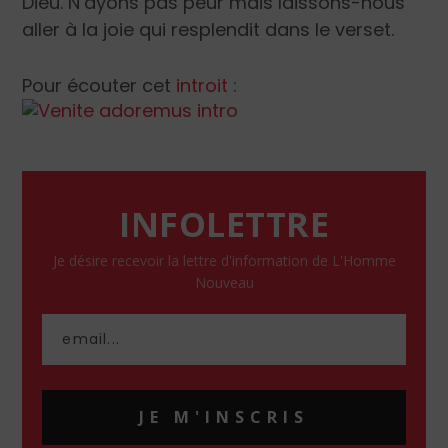
Dieu. N’ayons pas peur mais laissons-nous
aller à la joie qui resplendit dans le verset.
Pour écouter cet
introit
:
INFOLETTRE
Je désire recevoir la lettre d'information de L'Homme
Nouveau
JE M'INSCRIS