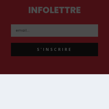
INFOLETTRE
S'INSCRIRE
CONTACT
contact@hommenouveau.fr
01 53 68 99 77