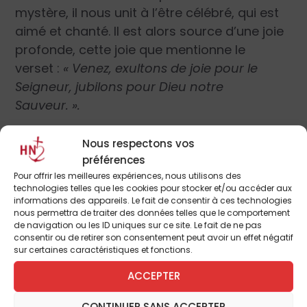
mystère, il nous unit à l’être célébré, qui est
aimé et chanté. Il est alors source d’une joie
profonde, cette joie que mentionne le
verset :
« Venez, exultons de joie pour le
Seigneur, jubilons pour Dieu notre
Sauveur. ».
Commentaire musical
Nous respectons vos
préférences
Pour offrir les meilleures expériences, nous utilisons des
technologies telles que les cookies pour stocker et/ou accéder aux
L’introït
Veníte
est emprunté au 2
ème
mode.
informations des appareils. Le fait de consentir à ces technologies
nous permettra de traiter des données telles que le comportement
Une fois de plus nous pouvons constater
de navigation ou les ID uniques sur ce site. Le fait de ne pas
que le qualificatif tristis ne recouvre pas, loin
consentir ou de retirer son consentement peut avoir un effet négatif
sur certaines caractéristiques et fonctions.
de là, toutes les nuances expressives de ce
mode sérieux, profond, léger, charmant.
ACCEPTER
Certes, il n’éclate pas en cris de joie, mais sa
CONTINUER SANS ACCEPTER