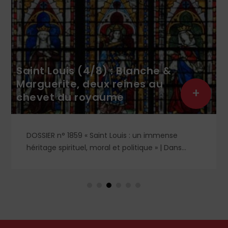
Saint Louis (4/8) : Blanche &
Marguerite, deux reines au
+
chevet du royaume
DOSSIER n° 1859 « Saint Louis : un immense
héritage spirituel, moral et politique » | Dans
l'ombre et la lumière du règne de saint Louis,
deux figures féminines s'imposent : Blanche de
Castille, mère dévouée et reine de fer, et
Marguerite de Provence, reine pieuse et épouse
fidèle. À travers leurs influences respectives, se
lit l'équilibre singulier d'une royauté en acte,