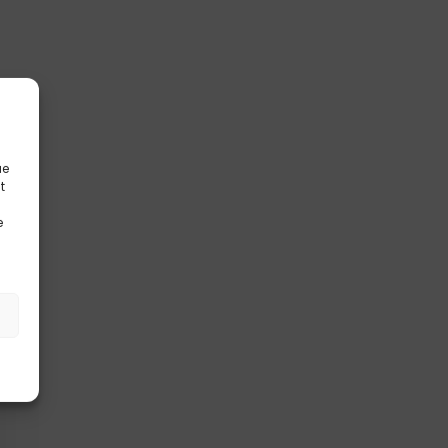
ue
t
e