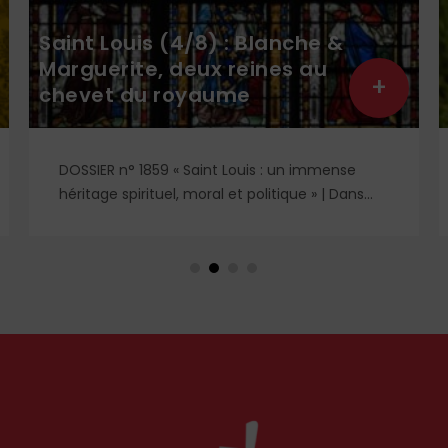
Saint Louis (4/8) : Blanche &
Marguerite, deux reines au
+
chevet du royaume
DOSSIER n° 1859 « Saint Louis : un immense
héritage spirituel, moral et politique » | Dans
l'ombre et la lumière du règne de saint Louis,
deux figures féminines s'imposent : Blanche de
Castille, mère dévouée et reine de fer, et
Marguerite de Provence, reine pieuse et
épouse fidèle. À travers leurs influences
respectives, se lit l'équilibre singulier d'une
royauté en acte, structurée par la foi
chrétienne.