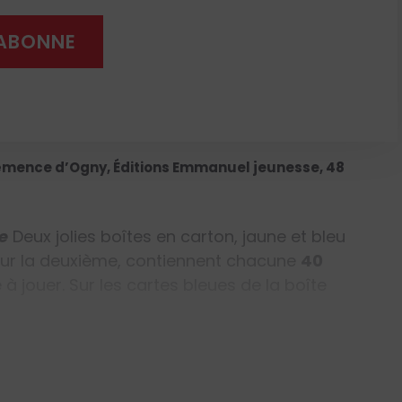
ense amour de Dieu, de l’intimité que les
'ABONNE
randeur du pardon par la confession.
chantes peut être offert aux enfants faisant
ant,
dès 5 ans
.
lémence d’Ogny, Éditions Emmanuel jeunesse, 48
ne
Deux jolies boîtes en carton, jaune et bleu
pour la deuxième, contiennent chacune
40
e à jouer.
Sur les cartes bleues de la boîte