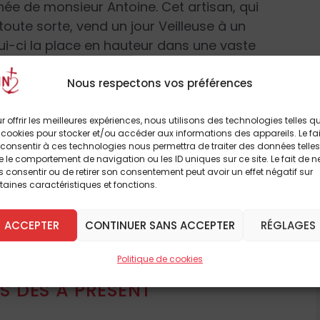
 née de monsieur Antoine. Cet artisan, qui
oute sorte, vend un jour Veilleuse à un
i-ci la place en hauteur dans une vaste
 beau lustre à pampilles. La conversation
 lampes.
Nous respectons vos préférences
r offrir les meilleures expériences, nous utilisons des technologies telles q
 alors la petite sur l’endroit où ils se
 cookies pour stocker et/ou accéder aux informations des appareils. Le fai
leuse, malgré sa petite taille, le peu de
consentir à ces technologies nous permettra de traiter des données telles
 le comportement de navigation ou les ID uniques sur ce site. Le fait de n
: elle n’est rien de moins que le témoin de la
 consentir ou de retirer son consentement peut avoir un effet négatif sur
est donc ce Jésus pour lequel elle brille
taines caractéristiques et fonctions.
nnaître ! Or un garnement trop taquin vient un
à lire cet article
le curé monte à l’échelle, perd l’équilibre et
ACCEPTER
CONTINUER SANS ACCEPTER
RÉGLAGES
ont le verre se fêle. Que va devenir la petite
breux autres
Politique de cookies
 DÈS À PRÉSENT
rès frais explique de manière originale la
e près du tabernacle. Il va cependant bien