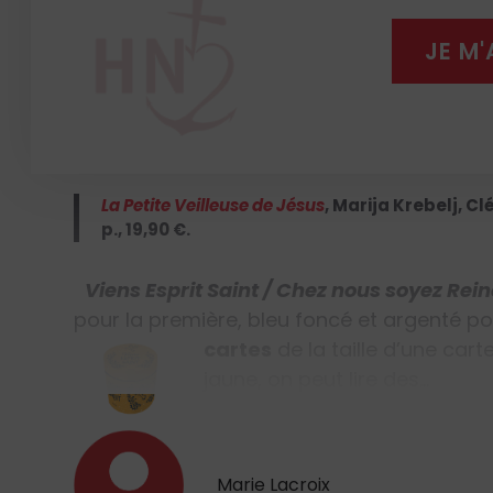
plus loin, parlant très simplement de l’imm
JE M
enfants peuvent avoir avec Jésus, de la g
Cet album aux belles illustrations très tou
leur
première communion
, mais aussi av
La Petite Veilleuse de Jésus
,
Marija Krebelj, C
p., 19,90 €.
Viens Esprit Saint / Chez nous soyez Rei
pour la première, bleu foncé et argenté 
cartes
de la taille d’une cart
jaune, on peut lire des…
Marie Lacroix