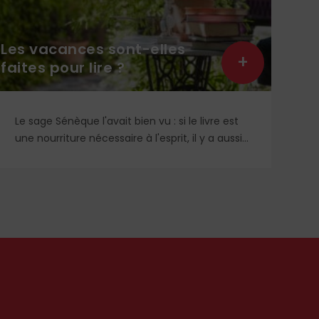
Jeu
Les vacances sont-elles
l’i
+
faites pour lire ?
ave
Le sage Sénèque l'avait bien vu : si le livre est
Re
une nourriture nécessaire à l'esprit, il y a aussi
re
une mauvaise façon de lire. Les vacances sont
éc
justement le moment privilégié pour goûter et
de
assimiler nos lectures, au rythme des loisirs qui
nous sont donnés pour apprendre,
contempler, discuter...