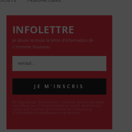
OCIÉTÉ
TRIBUNE LIBRE
INFOLETTRE
Je désire recevoir la lettre d'information de
L'Homme Nouveau
JE M'INSCRIS
En cliquant sur "Je m'inscris", j'accepte que les données
recueillies par L'Homme Nouveau soient destinées à
l'envoi par courrier électronique de contenus et
d'informations relatifs aux programmes.