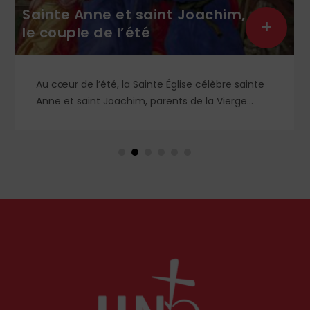
Sainte Anne et saint Joachim,
+
le couple de l’été
Au cœur de l’été, la Sainte Église célèbre sainte
Anne et saint Joachim, parents de la Vierge
Marie. Mais que sait-on exactement de ce
couple unique que le monde chrétien, aussi bien
en Orient qu’en Occident, célèbre par sa piété
et ses liturgies ?