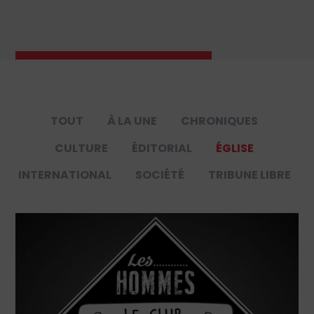
TOUT
À LA UNE
CHRONIQUES
CULTURE
ÉDITORIAL
ÉGLISE
INTERNATIONAL
SOCIÉTÉ
TRIBUNE LIBRE