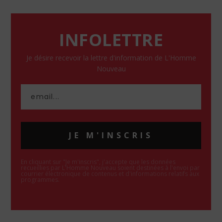
INFOLETTRE
Je désire recevoir la lettre d'information de L'Homme
Nouveau
JE M'INSCRIS
En cliquant sur "Je m'inscris", j'accepte que les données
recueillies par L'Homme Nouveau soient destinées à l'envoi par
courrier électronique de contenus et d'informations relatifs aux
programmes.