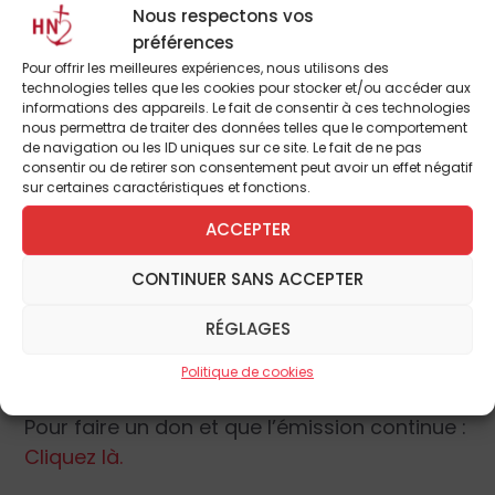
Nous respectons vos
préférences
Pour offrir les meilleures expériences, nous utilisons des
technologies telles que les cookies pour stocker et/ou accéder aux
informations des appareils. Le fait de consentir à ces technologies
nous permettra de traiter des données telles que le comportement
de navigation ou les ID uniques sur ce site. Le fait de ne pas
consentir ou de retirer son consentement peut avoir un effet négatif
sur certaines caractéristiques et fonctions.
ACCEPTER
CONTINUER SANS ACCEPTER
Ils ont besoin de vous pour mieux se faire
RÉGLAGES
entendre ! Pour participer au financement
des micros-cravates :
Cliquez ici
.
Politique de cookies
Pour faire un don et que l’émission continue :
Cliquez là.