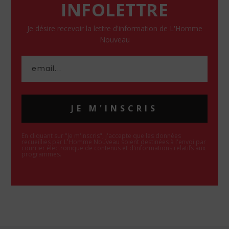
INFOLETTRE
Je désire recevoir la lettre d'information de L'Homme
Nouveau
JE M'INSCRIS
En cliquant sur "Je m'inscris", j'accepte que les données
recueillies par L'Homme Nouveau soient destinées à l'envoi par
courrier électronique de contenus et d'informations relatifs aux
programmes.