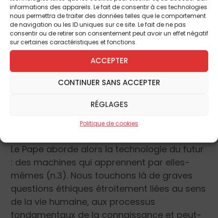
les progrès sont considérables, surtout
informations des appareils. Le fait de consentir à ces technologies
depuis l’ère numérique qui n’est pourtant
nous permettra de traiter des données telles que le comportement
de navigation ou les ID uniques sur ce site. Le fait de ne pas
pas sans danger. Ces progrès transforment
consentir ou de retirer son consentement peut avoir un effet négatif
considérablement la société et ce n’est pas
sur certaines caractéristiques et fonctions.
sans danger. L’avenir de l’intelligence
ACCEPTER
artificielle oscille donc entre promesses et
risques. Parmi ceux-ci, le Pape regarde
CONTINUER SANS ACCEPTER
davantage ceux qui touchent à la fraternité
RÉGLAGES
que ceux qui sont en eux-mêmes
intrinsèquement mauvais (n.2).
Politique de cookies
Le Pape aborde alors la technologie du futur
: des machines qui apprennent par elles-
mêmes (n.3). Nous touchons là de graves
questions éthiques étroitement liées au sens
de la vie humaine, aux processus
fondamentaux de la connaissance et peut-