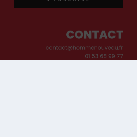
CONTACT
contact@hommenouveau.fr
01 53 68 99 77
Mentions légales
Conditions générales de vente et d’utilisation
Politique de cookies
Qui sommes-nous ?
© Les Editions de L’Homme Nouveau, 2022. Tous droits réservés.