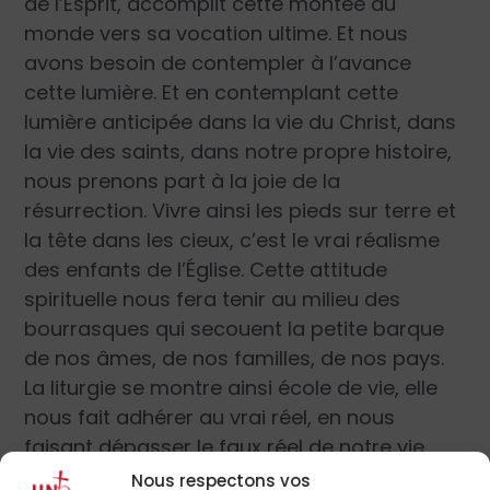
de l’Esprit, accomplit cette montée du
monde vers sa vocation ultime. Et nous
avons besoin de contempler à l’avance
cette lumière. Et en contemplant cette
lumière anticipée dans la vie du Christ, dans
la vie des saints, dans notre propre histoire,
nous prenons part à la joie de la
résurrection. Vivre ainsi les pieds sur terre et
la tête dans les cieux, c’est le vrai réalisme
des enfants de l’Église. Cette attitude
spirituelle nous fera tenir au milieu des
bourrasques qui secouent la petite barque
de nos âmes, de nos familles, de nos pays.
La liturgie se montre ainsi école de vie, elle
nous fait adhérer au vrai réel, en nous
faisant dépasser le faux réel de notre vie
d’en bas. Alors, acclamons notre Dieu avec
Nous respectons vos