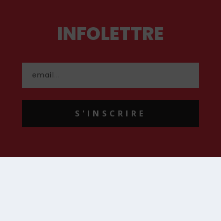
INFOLETTRE
S'INSCRIRE
CONTACT
contact@hommenouveau.fr
01 53 68 99 77