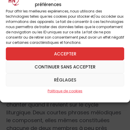
des chants de joie !
préférences
Pour offrir les meilleures expériences, nous utilisons des
technologies telles que les cookies pour stocker et/ou accéder aux
Commentaire musical
informations des appareils. Le fait de consentir à ces technologies
nous permettra de traiter des données telles que le comportement
Un 6ème mode typique
de navigation ou les ID uniques sur ce site. Le fait de ne pas
consentir ou de retirer son consentement peut avoir un effet négatif
sur certaines caractéristiques et fonctions.
ACCEPTER
Voilà le type même d’un introït du 6ème
mode, joyeux, sobre au plan mélodique mais
CONTINUER SANS ACCEPTER
parfaitement rythmé et bien envoyé. Il
RÉGLAGES
claque au vent, comme un étendard de
fierté, si l’on peut dire, et on éprouve
Politique de cookies
toujours beaucoup d’enthousiasme à la
chanter quand il revient sur le cycle
liturgique. Deux courtes phrases mélodiques
le composent, elles mêmes constituées
chacune de deux membres à peu près