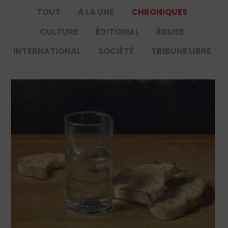
TOUT
À LA UNE
CHRONIQUES
CULTURE
ÉDITORIAL
ÉGLISE
INTERNATIONAL
SOCIÉTÉ
TRIBUNE LIBRE