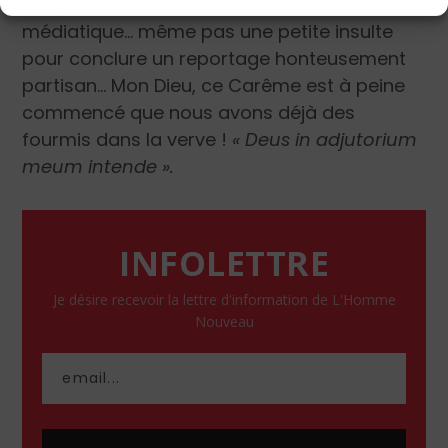
d’esprit » devant la mauvaise foi
médiatique… même pas une petite insulte
pour conclure un reportage honteusement
partisan… Mon Dieu, ce Carême est à peine
commencé que nous avons déjà des
fourmis dans la verve !
« Deus in adjutorium
meum intende ».
INFOLETTRE
Je désire recevoir la lettre d'information de L'Homme
Nouveau