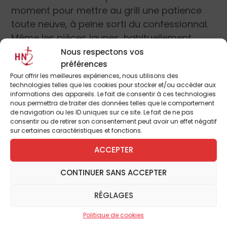
moment pour mettre au grill une patience
toute neuve, à peine sorti du confessionnal.
Même les pièces jaunes, habituellement
silencieuses, vous traitent de radin en
Nous respectons vos
préférences
tombant dans le panier de la quête. Bref,
Pour offrir les meilleures expériences, nous utilisons des
c’est avec ce bilan de fin de mandat
technologies telles que les cookies pour stocker et/ou accéder aux
socialiste que nous arrivons au Golgotha,
informations des appareils. Le fait de consentir à ces technologies
nous permettra de traiter des données telles que le comportement
reconnaissant presque soulagés que nous
de navigation ou les ID uniques sur ce site. Le fait de ne pas
sommes pécheurs. Cette année le Carême
consentir ou de retirer son consentement peut avoir un effet négatif
sur certaines caractéristiques et fonctions.
tombe en pleine période électorale (ou
l’inverse) ; la charité nous impose de vouloir
ACCEPTER
le bien de nos ennemis ! Ça, ça va être
CONTINUER SANS ACCEPTER
terrible ! Parler charitablement des
candidats socialistes, développer de la
RÉGLAGES
bienveillance envers le candidat UMP, LMPT
en juin et NKM en mars, rester « saint
Politique de cookies