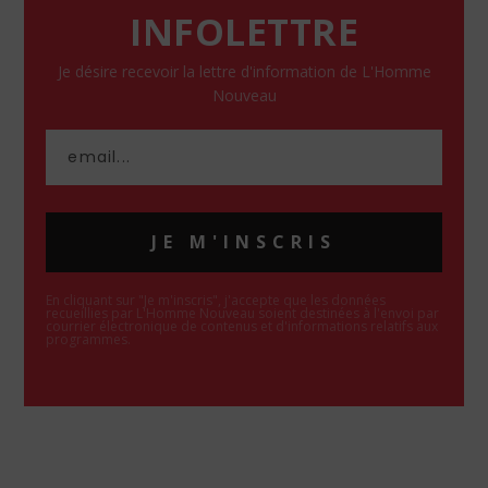
INFOLETTRE
Je désire recevoir la lettre d'information de L'Homme
Nouveau
JE M'INSCRIS
En cliquant sur "Je m'inscris", j'accepte que les données
recueillies par L'Homme Nouveau soient destinées à l'envoi par
courrier électronique de contenus et d'informations relatifs aux
programmes.