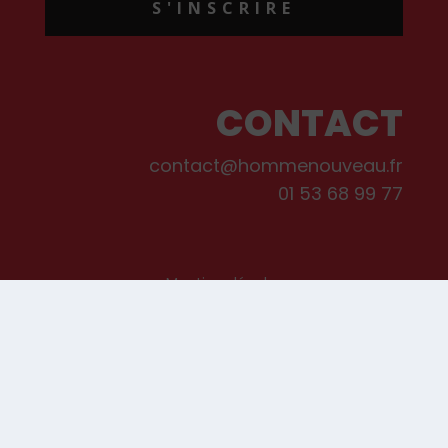
S'INSCRIRE
CONTACT
contact@hommenouveau.fr
01 53 68 99 77
Mentions légales
Conditions générales de vente et d’utilisation
Politique de cookies
Qui sommes-nous ?
© Les Editions de L’Homme Nouveau, 2022. Tous droits réservés.