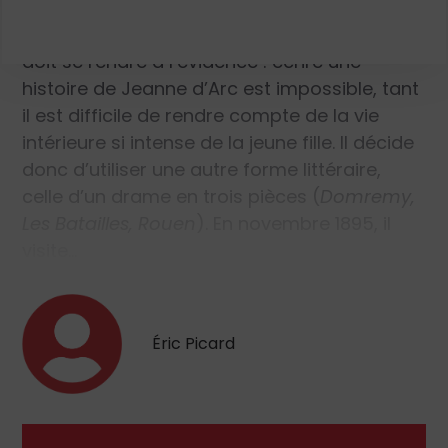
d’entrée à Normale sup qu’il réussit en 1894.
Passionné par l’histoire et la philosophie, il
doit se rendre à l’évidence : écrire une
histoire de Jeanne d’Arc est impossible, tant
il est difficile de rendre compte de la vie
intérieure si intense de la jeune fille. Il décide
donc d’utiliser une autre forme littéraire,
celle d’un drame en trois pièces (
Domremy,
Les Batailles, Rouen
). En novembre 1895, il
visite…
Éric Picard