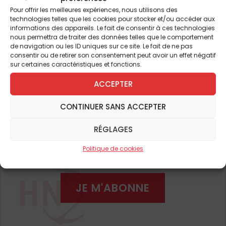
johanniques qui se déroulent dans la ville en
Pour offrir les meilleures expériences, nous utilisons des
mai, mais n’y a assisté à son grand regret
technologies telles que les cookies pour stocker et/ou accéder aux
informations des appareils. Le fait de consentir à ces technologies
qu’une seule fois en 1909.
nous permettra de traiter des données telles que le comportement
de navigation ou les ID uniques sur ce site. Le fait de ne pas
Pour continuer à lire cet
consentir ou de retirer son consentement peut avoir un effet négatif
Écrire une histoire de Jeanne est
sur certaines caractéristiques et fonctions.
impossible
article
ACCEPTER
Ces raisons suffisent-elles à expliquer son
et de nombreux autres
intérêt pour Jeanne ? Évidemment non. Mais
CONTINUER SANS ACCEPTER
Péguy est toujours resté secret sur ses
ABONNEZ-VOUS DÈS À
RÉGLAGES
intentions et projets johanniques. Nous
PRÉSENT
savons qu’il travaille historiquement sur
Politique de cookies
Jeanne depuis 1892, notamment pendant
son service militaire. Il lit de nombreux
JE M'ABONNE
ouvrages, en particulier les textes du procès
dit, à l’époque, de réhabilitation : il est
encore étudiant, prépare le concours