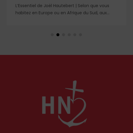
L’Essentiel de Joël Hautebert | Selon que vous
habitez en Europe ou en Afrique du Sud, aux
États-Unis ou en Libye, vos propos seront
considérés comme racistes ou non. Les récents
événements aux Pays-Bas ou en Irlande
soulèvent la question de l'accueil des migrants,
qui devraient avant tout pouvoir rester chez eux,
comme l'a rappelé Léon XIV récemment.