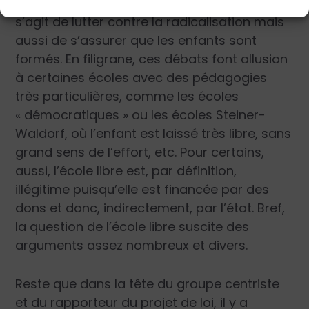
parlementaires, on voit effectivement qu’il
s’agit de lutter contre la radicalisation mais
aussi de s’assurer que les enfants sont
formés. En filigrane, ces débats font allusion
à certaines écoles avec des pédagogies
très particulières, comme les écoles
« démocratiques » ou les écoles Steiner-
Waldorf, où l’enfant est laissé très libre, sans
grand sens de l’effort, etc. Pour certains,
aussi, l’école libre est, par définition,
illégitime puisqu’elle est financée par des
dons et donc, indirectement, par l’état. Bref,
la question de l’école libre suscite des
arguments assez nombreux et divers.
Reste que dans la tête du groupe centriste
et du rapporteur du projet de loi, il y a