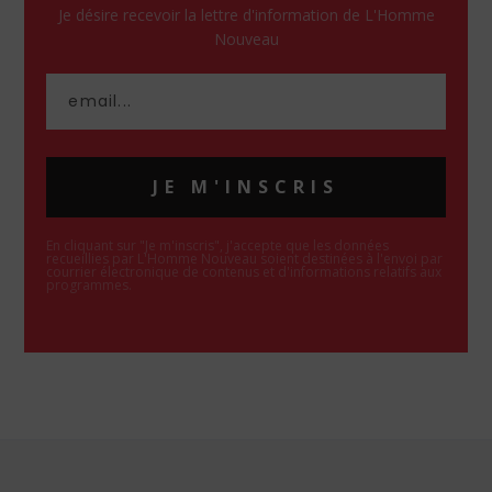
Je désire recevoir la lettre d'information de L'Homme
Nouveau
JE M'INSCRIS
En cliquant sur "Je m'inscris", j'accepte que les données
recueillies par L'Homme Nouveau soient destinées à l'envoi par
courrier électronique de contenus et d'informations relatifs aux
programmes.