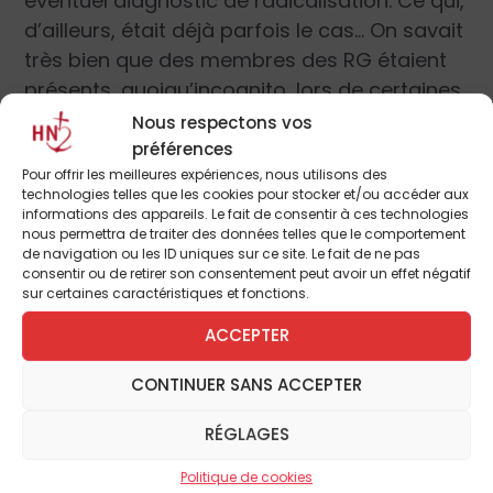
éventuel diagnostic de radicalisation. Ce qui,
d’ailleurs, était déjà parfois le cas… On savait
très bien que des membres des RG étaient
présents, quoiqu’incognito, lors de certaines
inspections ! Quoiqu’il en soit, il ne faudrait
Nous respectons vos
pas que la prise en compte des soucis des
préférences
Pour offrir les meilleures expériences, nous utilisons des
élus locaux donne à ses adversaires
technologies telles que les cookies pour stocker et/ou accéder aux
l’occasion de restreindre la liberté scolaire.
informations des appareils. Le fait de consentir à ces technologies
nous permettra de traiter des données telles que le comportement
de navigation ou les ID uniques sur ce site. Le fait de ne pas
Ces restrictions à la liberté scolaire sont
consentir ou de retirer son consentement peut avoir un effet négatif
effectivement présentées d’abord comme un
sur certaines caractéristiques et fonctions.
moyen de lutter contre la radicalisation mais
ACCEPTER
également d’assurer une harmonie de
l’enseignement dans l’ensemble du territoire
CONTINUER SANS ACCEPTER
et de garantir un certain niveau aux élèves, ce
qui n’est pas forcément une mauvaise chose…
RÉGLAGES
Quand on regarde les débats
Politique de cookies