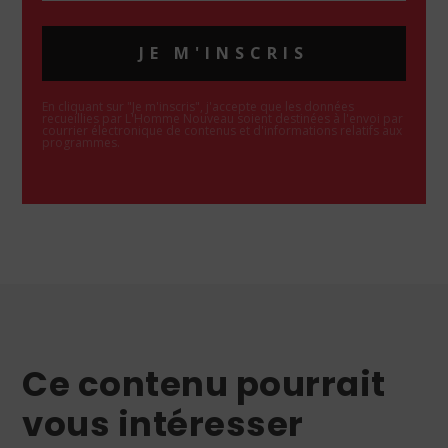
JE M'INSCRIS
En cliquant sur "Je m'inscris", j'accepte que les données
recueillies par L'Homme Nouveau soient destinées à l'envoi par
courrier électronique de contenus et d'informations relatifs aux
programmes.
Ce contenu pourrait
vous intéresser