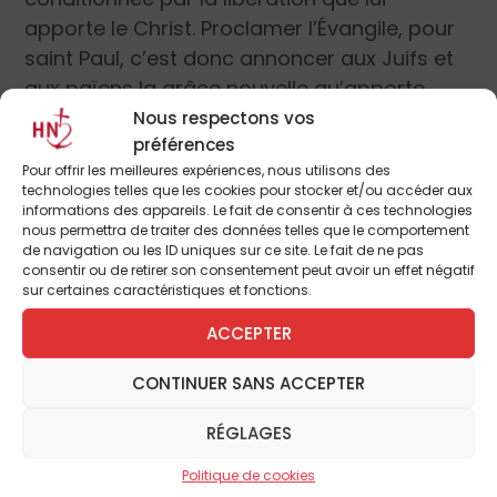
apporte le Christ. Proclamer l’Évangile, pour
saint Paul, c’est donc annoncer aux Juifs et
aux païens la grâce nouvelle qu’apporte
Jésus au baptisé. Au principe de ce don ne
Nous respectons vos
préférences
se trouve pas un acte purement juridique,
Pour offrir les meilleures expériences, nous utilisons des
mais bien un DON, qui n’est autre que
technologies telles que les cookies pour stocker et/ou accéder aux
l’Esprit-Saint lui-même, source de tous les
informations des appareils. Le fait de consentir à ces technologies
nous permettra de traiter des données telles que le comportement
autres dons. Une prédication qui devient
de navigation ou les ID uniques sur ce site. Le fait de ne pas
purement légaliste n’est pas évangélique. La
consentir ou de retirer son consentement peut avoir un effet négatif
sur certaines caractéristiques et fonctions.
liberté chrétienne est un don gratuit de Dieu.
Ne soyons jamais pélagiens, ni jansénistes.
ACCEPTER
D’où le principe énoncé par saint Paul :
« Là
CONTINUER SANS ACCEPTER
où est l’Esprit du Seigneur, là est la liberté ».
Pour Paul, la présence même de l’Esprit-
RÉGLAGES
Saint signifie la présence de la liberté et le
chrétien n’est vraiment libre que dans la
Politique de cookies