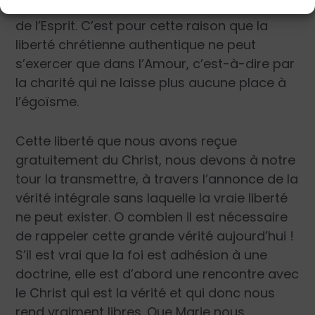
mesure où il demeure sous cette mouvance
de l’Esprit. C’est pour cette raison que la
liberté chrétienne authentique ne peut
s’exercer que dans l’Amour, c’est-à-dire par
la charité qui ne laisse plus aucune place à
l’égoïsme.
Cette liberté que nous avons reçue
gratuitement du Christ, nous devons à notre
tour la transmettre, à travers l’annonce de la
vérité intégrale sans laquelle la vraie liberté
ne peut exister. O combien il est nécessaire
de rappeler cette grande vérité aujourd’hui !
S’il est vrai que la foi est adhésion à une
doctrine, elle est d’abord une rencontre avec
le Christ qui est la vérité et qui donc nous
rend vraiment libres. Que Marie nous