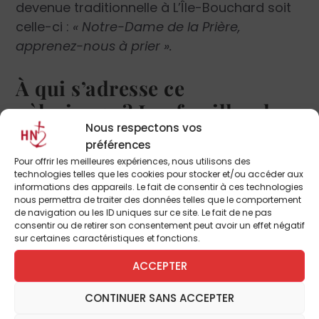
devenue traditionnelle à L’Île-Bouchard soit
celle-ci :
« Notre-Dame de la Prière,
apprenez-nous à prier ».
À qui s’adresse ce
pèlerinage ? Les familles de
Nous respectons vos
toute la France peuvent-elles
préférences
venir ?
Pour offrir les meilleures expériences, nous utilisons des
technologies telles que les cookies pour stocker et/ou accéder aux
informations des appareils. Le fait de consentir à ces technologies
nous permettra de traiter des données telles que le comportement
de navigation ou les ID uniques sur ce site. Le fait de ne pas
Père Xavier Malle : Oui, bien sûr, mais à moins
consentir ou de retirer son consentement peut avoir un effet négatif
d’avoir un hélicoptère, il vaut mieux être
sur certaines caractéristiques et fonctions.
dans un rayon de 2 à 3 heures de voiture,
ACCEPTER
entre Paris au nord, Bordeaux au sud, Nantes
à l’ouest et Bourges à l’est. Il s’adresse à
CONTINUER SANS ACCEPTER
toutes les familles, quelle que soit leur