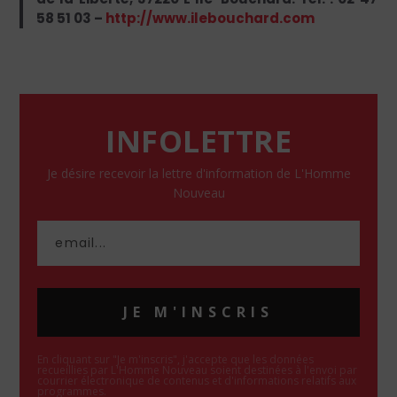
58 51 03 –
http://www.ilebouchard.com
INFOLETTRE
Je désire recevoir la lettre d'information de L'Homme
Nouveau
JE M'INSCRIS
En cliquant sur "Je m'inscris", j'accepte que les données
recueillies par L'Homme Nouveau soient destinées à l'envoi par
courrier électronique de contenus et d'informations relatifs aux
programmes.