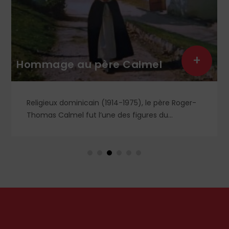
+
Hommage au père Calmel
Religieux dominicain (1914-1975), le père Roger-
Thomas Calmel fut l’une des figures du
mouvement traditionaliste, attaché jusqu’à la
moelle à la messe et à la doctrine traditionnelle,
ainsi qu’aux antiques observances de son ordre.
Il fut autant un combattant qu’un spirituel,
certainement l’un des plus importants du XXᵉ
siècle. Deux ouvrages récents lui rendent
hommage.