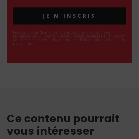
JE M'INSCRIS
En cliquant sur "Je m'inscris", j'accepte que les données
recueillies par L'Homme Nouveau soient destinées à l'envoi par
courrier électronique de contenus et d'informations relatifs aux
programmes.
Ce contenu pourrait
vous intéresser