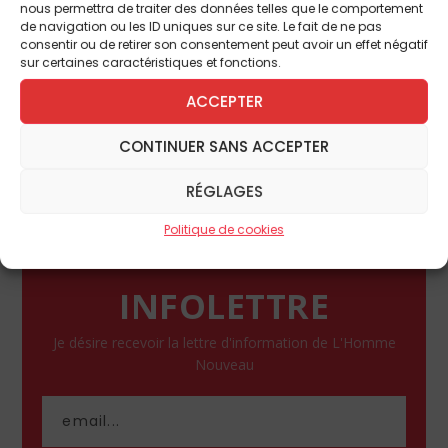
avec une intensité concrète. Si tous, loin s’en
nous permettra de traiter des données telles que le comportement
de navigation ou les ID uniques sur ce site. Le fait de ne pas
faut, ne peuvent venir à la messe annuelle
consentir ou de retirer son consentement peut avoir un effet négatif
célébrée dans la chapelle de ce Chemin de
sur certaines caractéristiques et fonctions.
Croix, ce livre nous permet désormais de le
ACCEPTER
suivre avec le double commentaire d’un
grand peintre et d’un auteur spirituel.
CONTINUER SANS ACCEPTER
Paule Amblard, Maurice Denis,
Le Chemin de
Croix de Jésus,
Artège
, 70 p., 15, 90 €.
RÉGLAGES
Politique de cookies
INFOLETTRE
Je désire recevoir la lettre d'information de L'Homme
Nouveau