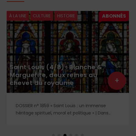
À LA UNE
CULTURE
HISTOIRE
Saint Louis (4/8) : Blanche &
Marguerite, deux reines au
+
chevet du royaume
DOSSIER n° 1859 « Saint Louis : un immense
héritage spirituel, moral et politique » | Dans
l'ombre et la lumière du règne de saint Louis,
deux figures féminines s'imposent : Blanche de
Castille, mère dévouée et reine de fer, et