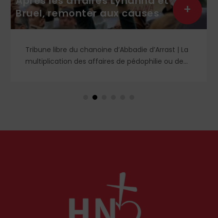
Après les affaires Lyhanna et
+
Bruel, remonter aux causes
Tribune libre du chanoine d’Abbadie d’Arrast | La
multiplication des affaires de pédophilie ou de
viols a provoqué nombre d’analyses diverses.
Certains prétendent que cela a toujours existé
mais qu’il aura fallu le courage de notre époque
pour regarder la réalité en face ; d’autres se
défaussent sur le fonctionnement des forces de
l’ordre et de l’autorité judiciaire pour fustiger
leurs manques tant de lucidité que de célérité
et préconisent des solutions techniques.