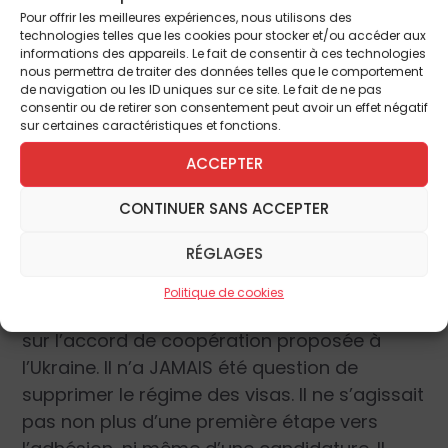
molotov » sans réagir, même si les
Pour offrir les meilleures expériences, nous utilisons des
technologies telles que les cookies pour stocker et/ou accéder aux
manifestants sont soutenus par des
informations des appareils. Le fait de consentir à ces technologies
capitales étrangères.
nous permettra de traiter des données telles que le comportement
de navigation ou les ID uniques sur ce site. Le fait de ne pas
consentir ou de retirer son consentement peut avoir un effet négatif
– Le gouvernement français n’autorisera
sur certaines caractéristiques et fonctions.
jamais des bandes armées à occuper une
ACCEPTER
place de la capitale parisienne et à la
transformer en camp retranché.
CONTINUER SANS ACCEPTER
RÉGLAGES
– Comme la plupart des manifestants
pacifiques du week-end, Myroslav
Politique de cookies
Marynovych est visiblement mal informés
sur l’accord de coopération proposée à
l’Ukraine. Il n’a JAMAIS été question de
supprimer le régime des visas. Il ne s’agissait
pas non plus d’une première étape vers