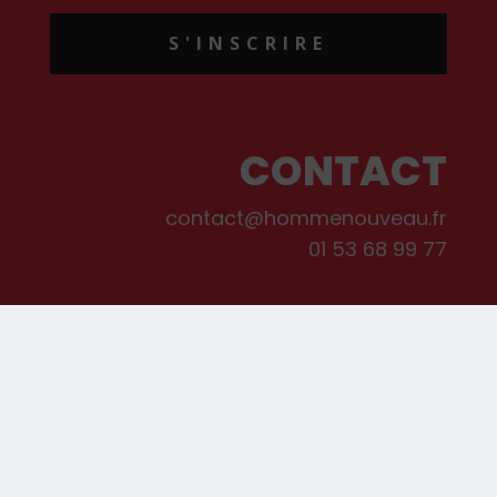
S'INSCRIRE
CONTACT
contact@hommenouveau.fr
01 53 68 99 77
Mentions légales
Conditions générales de vente et d’utilisation
Politique de cookies
Qui sommes-nous ?