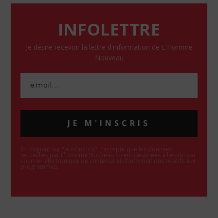
INFOLETTRE
Je désire recevoir la lettre d'information de L'Homme
Nouveau
JE M'INSCRIS
En cliquant sur "Je m'inscris", j'accepte que les données
recueillies par L'Homme Nouveau soient destinées à l'envoi par
courrier électronique de contenus et d'informations relatifs aux
programmes.