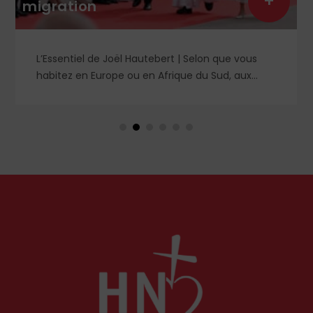
+
férule de l’Arc
ël Hautebert | Selon que vous
Que prévoit le proje
e ou en Afrique du Sud, aux
l’Arcom ? Derrière de
Libye, vos propos seront
langage rassurant de
 racistes ou non. Les récents
de la lutte contre la
Pays-Bas ou en Irlande
un système libertici
tion de l'accueil des migrants,
censure des conten
nt tout pouvoir rester chez eux,
numériques.
lé Léon XIV récemment.