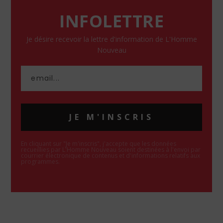
INFOLETTRE
Je désire recevoir la lettre d'information de L'Homme
Nouveau
JE M'INSCRIS
En cliquant sur "Je m'inscris", j'accepte que les données
recueillies par L'Homme Nouveau soient destinées à l'envoi par
courrier électronique de contenus et d'informations relatifs aux
programmes.