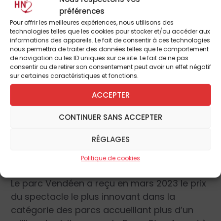
préférences
Une renommée internationale
Pour offrir les meilleures expériences, nous utilisons des
technologies telles que les cookies pour stocker et/ou accéder aux
Ce n’est pas la première récompense que le
informations des appareils. Le fait de consentir à ces technologies
Puy du Fou a reçue. En 2012, le parc vendéen
nous permettra de traiter des données telles que le comportement
de navigation ou les ID uniques sur ce site. Le fait de ne pas
avait déjà été honoré d’un
Thea Classic
consentir ou de retirer son consentement peut avoir un effet négatif
Award
pour le « meilleur parc du monde ».
sur certaines caractéristiques et fonctions.
Deux ans plus tard, il avait remporté
ACCEPTER
l’éminent
Applause Award
décerné par
l’International
Association of Amusement
CONTINUER SANS ACCEPTER
Parks and Attractions
(IAAPA
)
, une
RÉGLAGES
organisation regroupant 4 500 parcs à
travers le monde.
Politique de cookies
Le parc Vendéen a reçu en mars 2023 le prix
du spectacle le plus innovant dans la
catégorie des parcs accueillant plus d’un