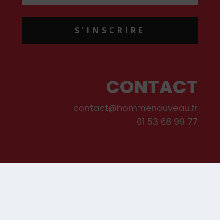
S'INSCRIRE
CONTACT
contact@hommenouveau.fr
01 53 68 99 77
Mentions légales
Conditions générales de vente et d’utilisation
Politique de cookies
Qui sommes-nous ?