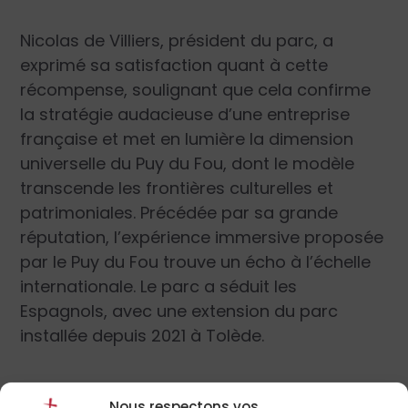
Nicolas de Villiers, président du parc, a
exprimé sa satisfaction quant à cette
récompense, soulignant que cela confirme
la stratégie audacieuse d’une entreprise
française et met en lumière la dimension
universelle du Puy du Fou, dont le modèle
transcende les frontières culturelles et
patrimoniales. Précédée par sa grande
réputation, l’expérience immersive proposée
par le Puy du Fou trouve un écho à l’échelle
internationale. Le parc a séduit les
Espagnols, avec une extension du parc
installée depuis 2021 à Tolède.
Nous respectons vos