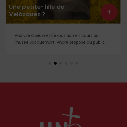
Une petite-fille de
+
Velázquez ?
Analyse d’œuvre | L'exposition en cours au
musée Jacquemart-André propose au public
des chefs-d’œuvre de la peinture baroque
espagnole, parmi lesquels un portrait d'enfant
dans un style qui tranche avec les ceux qui
rendirent si célèbre Velázquez, le maître du Siglo
de Oro, auprès des cours européennes.