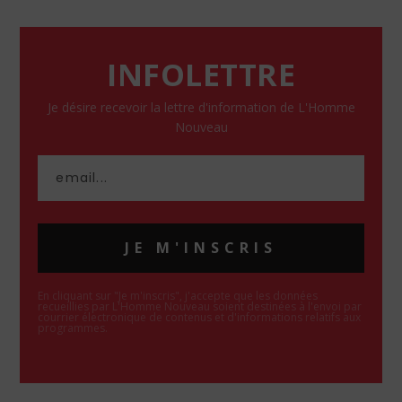
INFOLETTRE
Je désire recevoir la lettre d'information de L'Homme
Nouveau
JE M'INSCRIS
En cliquant sur "Je m'inscris", j'accepte que les données
recueillies par L'Homme Nouveau soient destinées à l'envoi par
courrier électronique de contenus et d'informations relatifs aux
programmes.