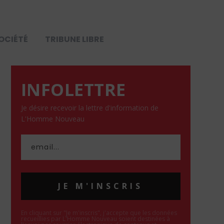
OCIÉTÉ
TRIBUNE LIBRE
INFOLETTRE
Je désire recevoir la lettre d'information de
L'Homme Nouveau
JE M'INSCRIS
En cliquant sur "Je m'inscris", j'accepte que les données
recueillies par L'Homme Nouveau soient destinées à