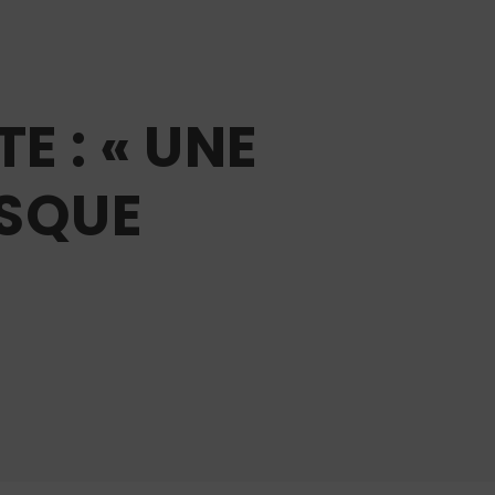
E : « UNE
ISQUE