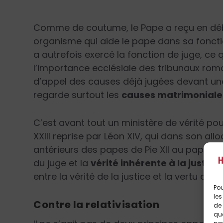
Comme de coutume, le Pape a reçu en dé
organisme qui aide le pape dans sa fonction
a autrefois exercé la fonction de juge, ce 
l’importance ecclésiale des tribunaux romain
d’appel des causes déjà jugées devant une
regarde surtout les
causes matrimoniale
C’est avant tout un ministère de vérité po
XXIII reprise par Léon XIV, qui dans son all
antérieurs des papes de Pie XII au pape Fra
du juge et la
vérité inhérente à la justice
entre la vérité de la justice et la vertu de ch
Pou
les
Contre la
relativisation
de 
que