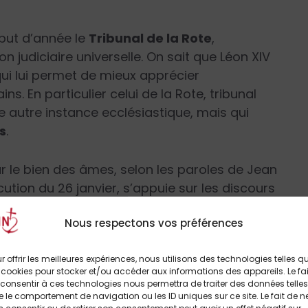
but d’année le
Tribunal de la Rote
,
 judiciaire universelle. On sait que Léon XIV
qui lui permet de mieux apprécier
s. En particulier celui de la Rote, tribunal
 autre instance ecclésiastique, mais qui
s
.
ur le bien des âmes, selon les paroles de Jean
ocution du 26 janvier, s’appuie sur les discours
nçois, et aborde le rapport entre l’activité
Nous respectons vos préférences
, proposant une réflexion sur le lien étroit
arité.
r offrir les meilleures expériences, nous utilisons des technologies telles q
 cookies pour stocker et/ou accéder aux informations des appareils. Le fai
consentir à ces technologies nous permettra de traiter des données telles
 le comportement de navigation ou les ID uniques sur ce site. Le fait de n