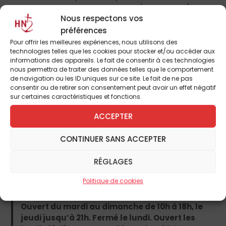
ces acquisitions. Emil Bührle (1890-1956),
Nous respectons vos
allemand naturalisé suisse, s’enrichit
préférences
considérablement en fabriquant des armes,
Pour offrir les meilleures expériences, nous utilisons des
qu’il vendit d’abord à la Chine puis en France
technologies telles que les cookies pour stocker et/ou accéder aux
informations des appareils. Le fait de consentir à ces technologies
et en Grande-Bretagne mais aussi en
nous permettra de traiter des données telles que le comportement
Allemagne en 1940… Par ailleurs, il acheta des
de navigation ou les ID uniques sur ce site. Le fait de ne pas
consentir ou de retirer son consentement peut avoir un effet négatif
œuvres provenant de biens spoliés dont il se
sur certaines caractéristiques et fonctions.
défendit de connaître l’origine et qu’il
ACCEPTER
racheta à leurs légitimes propriétaires. Une
salle est ainsi dédiée aux documents
CONTINUER SANS ACCEPTER
d’archives et aux recherches menées par la
Fondation Bührle sur le parcours complexe
RÉGLAGES
de ces œuvres.
Politique de cookies
Fondation de l’Hermitage, 2, route du Signal,
1000 Lausanne 8, Suisse. Tél. :41 (0) 21 320 50 01.
Ouvert du mardi au dimanche de 10h à 18h, le
jeudi jusqu’à 21h. Fermé le lundi. Ouvert les