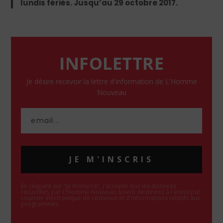
lundis fériés. Jusqu’au 29 octobre 2017.
INFOLETTRE
Je désire recevoir la lettre d'information de L'Homme
Nouveau
JE M'INSCRIS
En cliquant sur "Je m'inscris", j'accepte que les données
recueillies par L'Homme Nouveau soient destinées à l'envoi par
courrier électronique de contenus et d'informations relatifs aux
programmes.