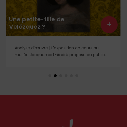
Une petite-fille de
+
Velázquez ?
Analyse d’œuvre | L'exposition en cours au
musée Jacquemart-André propose au public
des chefs-d’œuvre de la peinture baroque
espagnole, parmi lesquels un portrait d'enfant
dans un style qui tranche avec les ceux qui
rendirent si célèbre Velázquez, le maître du Siglo
de Oro, auprès des cours européennes.