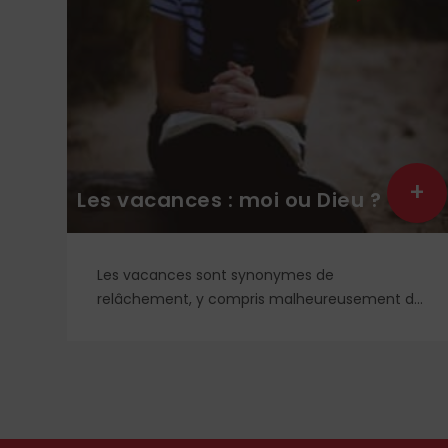
Notre numér
+
nces : moi ou Dieu ?
dans les boî
nces sont synonymes de
Notre numéro d'é
ent, y compris malheureusement de
un magazine do
ituelle. Et si, au contraire, nous
entièrement pe
ns le vrai repos, celui que nous offre
accompagner du
acré de Jésus, celui que nous ne
de contenu et d
 qu'en Dieu ? Petit guide de
été instructif, 
que joie des vacances... par le
L’Homme Nouve
Michael McCowen (icrsp).