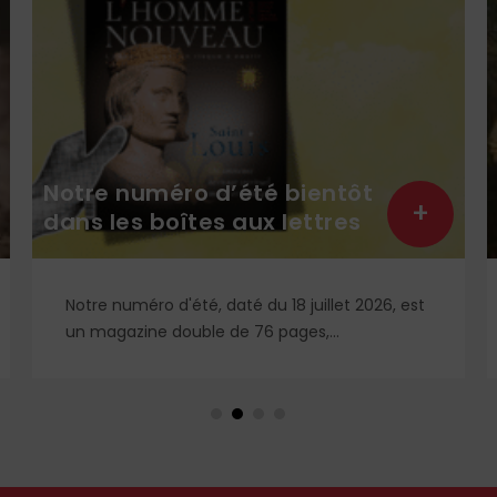
o d’été bientôt
Carte blanche :
+
tes aux lettres
et francité
té, daté du 18 juillet 2026, est
> Carte blanche à Ma
uble de 76 pages,
religions attachées 
nsé et conçu pour vous
rant votre été : deux fois plus
es rubriques inédites pour un
reposant, pieux, stimulant avec
au !