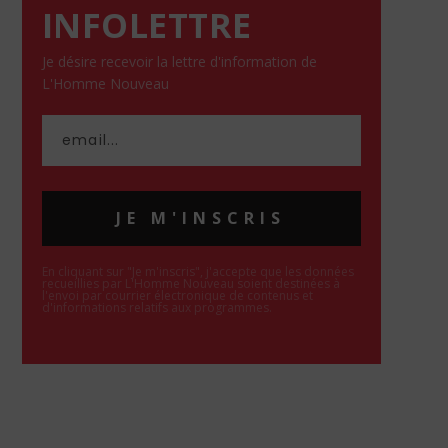
INFOLETTRE
Je désire recevoir la lettre d'information de
L'Homme Nouveau
JE M'INSCRIS
En cliquant sur "Je m'inscris", j'accepte que les données
recueillies par L'Homme Nouveau soient destinées à
l'envoi par courrier électronique de contenus et
d'informations relatifs aux programmes.