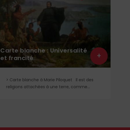
 Universalité
+
Les pépites de l’ét
rie Piloquet Il est des
Quelques propositions d’ac
à une terre, comme...
en France.