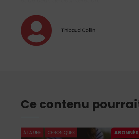
et de peur, de désintérêt ou…
Thibaud Collin
Ce contenu pourrai
HRONIQUES
CHRONIQUES