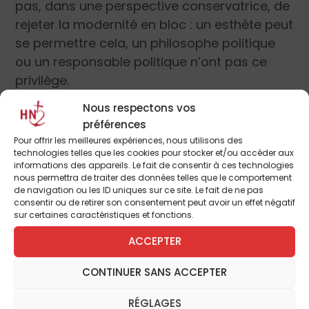
pas, dans une perspective conservatrice, de
rejeter la modernité en bloc : un esthète peut
se permettre cela, un philosophe politique
ou un responsable politique n’ont pas ce
privilège.
Nous respectons vos
On peut voir dans le conservatisme une
préférences
philosophie de l’équilibre, porteuse d’une
Pour offrir les meilleures expériences, nous utilisons des
technologies telles que les cookies pour stocker et/ou accéder aux
anthropologie subtile, qui fait cohabiter
informations des appareils. Le fait de consentir à ces technologies
dans la cité des aspirations contradictoire
nous permettra de traiter des données telles que le comportement
de navigation ou les ID uniques sur ce site. Le fait de ne pas
également présentes dans la cité, mais qui
consentir ou de retirer son consentement peut avoir un effet négatif
sont également légitimes. L’homme a besoin
sur certaines caractéristiques et fonctions.
d’enracinement et de cosmopolitisme, de
ACCEPTER
liberté et d’égalité, il a besoin d’habiter
l’Histoire mais ne doit pas muséifier le passé.
CONTINUER SANS ACCEPTER
Et il n’y aura jamais de synthèse politique
RÉGLAGES
finale, correspondant à un stade final de