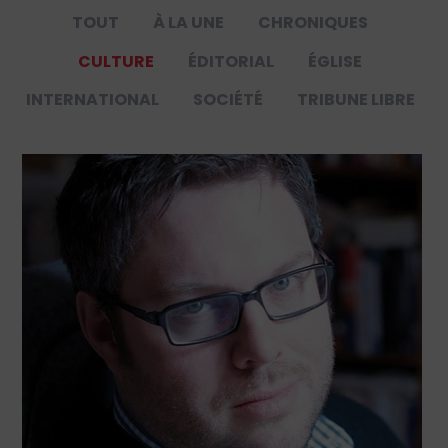
TOUT
À LA UNE
CHRONIQUES
CULTURE
ÉDITORIAL
ÉGLISE
INTERNATIONAL
SOCIÉTÉ
TRIBUNE LIBRE