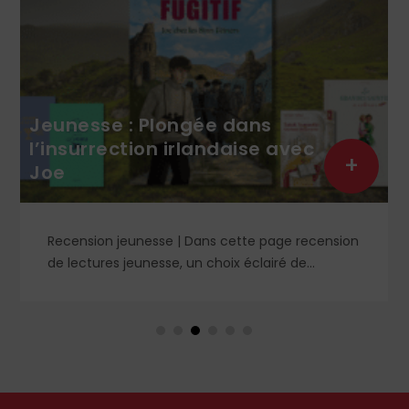
ns
se avec
Saint Louis (3/8) : Sous le
+
manteau fleurdelisé du 
e page recension
DOSSIER n° 1859 « Saint Louis : un 
clairé de
héritage spirituel, moral et politique 
er de coloriage. À
l’exemple du sacre de saint Louis, l
Patrick Demouy revient sur les origin
déroulement et la portée symboliq
cérémonie à Reims, où le roi devient
l’onction, l’élu de Dieu et le garant d
chrétien du royaume. Entretien.