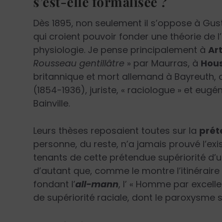
s’est-elle formalisée ?
Dès 1895, non seulement il s’oppose à Gus
qui croient pouvoir fonder une théorie de l
physiologie. Je pense principalement à
Ar
Rousseau gentillâtre
» par Maurras, à
Hou
britannique et mort allemand à Bayreuth,
(1854-1936), juriste, « raciologue » et eug
Bainville.
Leurs thèses reposaient toutes sur la
prét
personne, du reste, n’a jamais prouvé l’ex
tenants de cette prétendue supériorité d’u
d’autant que, comme le montre l’itinérair
fondant l’
all-mann
, l’ « Homme par excell
de supériorité raciale, dont le paroxysme s