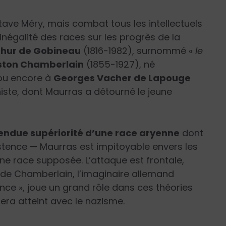
tave Méry, mais combat tous les intellectuels
’inégalité des races sur les progrès de la
thur de Gobineau
(1816-1982), surnommé «
le
ston Chamberlain
(1855-1927), né
 ou encore à
Georges Vacher de Lapouge
éniste, dont Maurras a détourné le jeune
endue supériorité d’une race aryenne
dont
istence — Maurras est impitoyable envers les
ne race supposée. L’attaque est frontale,
e de Chamberlain, l’imaginaire allemand
ence », joue un grand rôle dans ces théories
era atteint avec le nazisme.