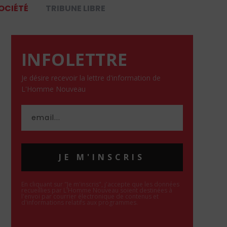
OCIÉTÉ
TRIBUNE LIBRE
INFOLETTRE
Je désire recevoir la lettre d'information de
L'Homme Nouveau
JE M'INSCRIS
En cliquant sur "Je m'inscris", j'accepte que les données
recueillies par L'Homme Nouveau soient destinées à
l'envoi par courrier électronique de contenus et
d'informations relatifs aux programmes.