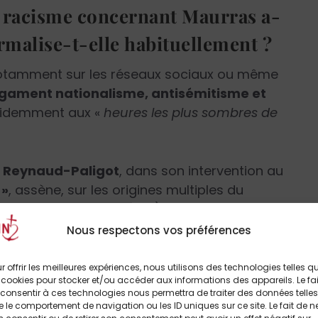
e racisme concernant Maurras a-
rmalise-t-elle habituellement ?
 notamment sur les réseaux sociaux ou même
ament nationalisme, antisémitisme et
videmment aux «
heures les plus sombres de
 Reynaud-Paligot
, dans son intervention au
 »
, assène, sur les origines multiples du
in, celto-gaulois, franc) : «
Le terme de
puisqu’il lui donne des fondements
Nous respectons vos préférences
ang fourni par chacun de ses éléments, tout
 lui sont attachées
. »
r offrir les meilleures expériences, nous utilisons des technologies telles q
 cookies pour stocker et/ou accéder aux informations des appareils. Le fai
consentir à ces technologies nous permettra de traiter des données telles
es qu’elle donne montrent au contraire que
 le comportement de navigation ou les ID uniques sur ce site. Le fait de n