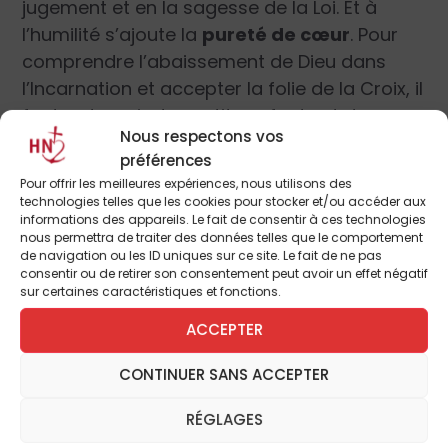
jugement et en la sagesse de la Loi. Et à
l’humilité s’ajoute la
pureté de cœur
. Pour
comprendre l’abaissement de Dieu dans
l’Incarnation et accepter la folie de la Croix, il
faut redevenir des petits enfants et donc
Nous respectons vos
renaître,
ce que Nicodème n’avait pas
préférences
encore compris. Cependant, au fond de son
Pour offrir les meilleures expériences, nous utilisons des
cœur, il cherchait vraiment Jésus, car il
technologies telles que les cookies pour stocker et/ou accéder aux
informations des appareils. Le fait de consentir à ces technologies
savait qu’il était le seul à pouvoir répondre à
nous permettra de traiter des données telles que le comportement
sa question, qui est précisément et
de navigation ou les ID uniques sur ce site. Le fait de ne pas
consentir ou de retirer son consentement peut avoir un effet négatif
justement la même que celle du jeune
sur certaines caractéristiques et fonctions.
homme riche : comment faire pour parvenir
ACCEPTER
au Royaume de Dieu ?
CONTINUER SANS ACCEPTER
Le Pape nous fait réfléchir sur l’une des plus
belles phrases de l’Évangile :
« Dieu a tant
RÉGLAGES
aimé le monde, qu’il lui a envoyé son fils