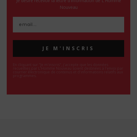
Je désire recevoir la lettre d'information de L'Homme
Nouveau
JE M'INSCRIS
En cliquant sur "Je m'inscris", j'accepte que les données
recueillies par L'Homme Nouveau soient destinées à l'envoi par
courrier électronique de contenus et d'informations relatifs aux
programmes.