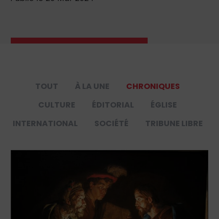
TOUT
À LA UNE
CHRONIQUES
CULTURE
ÉDITORIAL
ÉGLISE
INTERNATIONAL
SOCIÉTÉ
TRIBUNE LIBRE