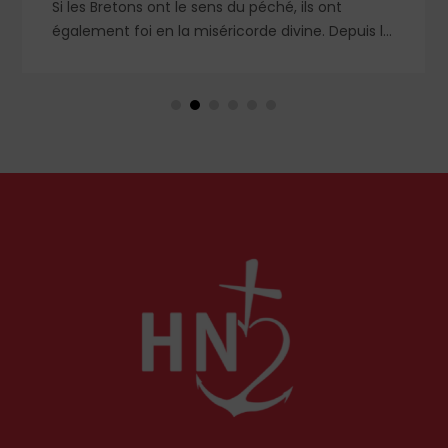
ché, ils ont
Au cœur de l’été, la Sainte Église 
e divine. Depuis le
Anne et saint Joachim, parents de
ganise
Marie. Mais que sait-on exacteme
table fête de
couple unique que le monde chréti
en Orient qu’en Occident, célèbre
et ses liturgies ?