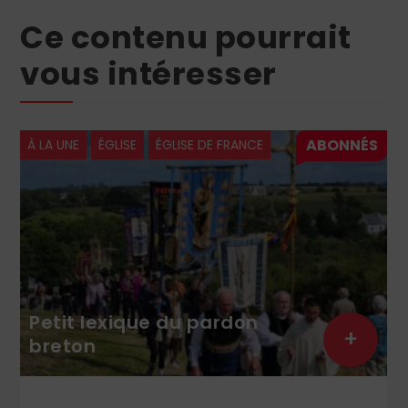
Ce contenu pourrait
vous intéresser
NCE
À LA UNE
ÉGLISE
LITURGIE
on
Sainte Anne et saint Jo
+
le couple de l’été